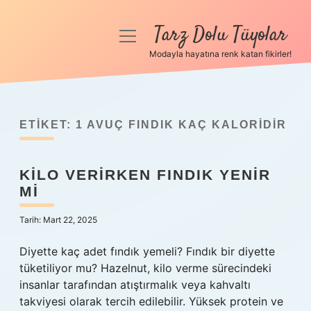
Tarz Dolu Tüyolar
menüyü
aç
Modayla hayatına renk katan fikirler!
Anasayfa
Gizlilik Politikası
ETIKET:
1 AVUÇ FINDIK KAÇ KALORIDIR
Yasal Uyarı
KILO VERIRKEN FINDIK YENIR
Hakkımızda
MI
Tarih: Mart 22, 2025
Diyette kaç adet fındık yemeli? Fındık bir diyette
tüketiliyor mu? Hazelnut, kilo verme sürecindeki
insanlar tarafından atıştırmalık veya kahvaltı
takviyesi olarak tercih edilebilir. Yüksek protein ve