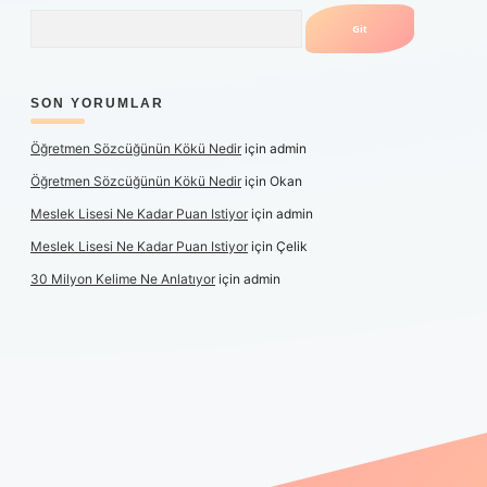
Arama
SON YORUMLAR
Öğretmen Sözcüğünün Kökü Nedir
için
admin
Öğretmen Sözcüğünün Kökü Nedir
için
Okan
Meslek Lisesi Ne Kadar Puan Istiyor
için
admin
Meslek Lisesi Ne Kadar Puan Istiyor
için
Çelik
30 Milyon Kelime Ne Anlatıyor
için
admin
güncel giriş
https://www.betexper.xyz/
elexbetgiris.org