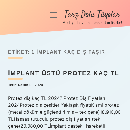
Tarz Dolu Tüyolar
menüyü
aç
Modayla hayatına renk katan fikirler!
Anasayfa
Gizlilik Politikası
ETIKET:
1 IMPLANT KAÇ DIŞ TAŞIR
Yasal Uyarı
İMPLANT ÜSTÜ PROTEZ KAÇ TL
Hakkımızda
Tarih: Kasım 13, 2024
Protez diş kaç TL 2024? Protez Diş Fiyatları
2024Protez diş çeşitleriYaklaşık fiyatıKısmi protez
(metal dökümle güçlendirilmiş – tek çene)18.910,00
TLHassas tutuculu protez diş fiyatları (tek
çene)20.080,00 TLİmplant destekli hareketli