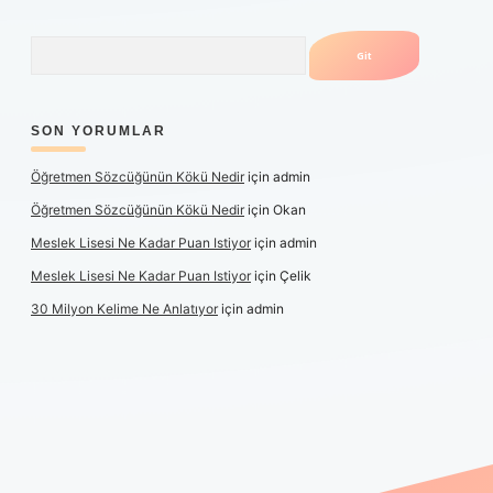
Arama
SON YORUMLAR
Öğretmen Sözcüğünün Kökü Nedir
için
admin
Öğretmen Sözcüğünün Kökü Nedir
için
Okan
Meslek Lisesi Ne Kadar Puan Istiyor
için
admin
Meslek Lisesi Ne Kadar Puan Istiyor
için
Çelik
30 Milyon Kelime Ne Anlatıyor
için
admin
üncel giriş
https://www.betexper.xyz/
elexbetgiris.org