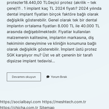
protezler18.440,00 TLGeçici protez (akrilik – tek
çene)11 . 1 implant kaç TL 2024 fiyatı? 2024 yılında
dental implant fiyatları birçok faktöre bağlı olarak
değişiklik gösterebilir. Genel olarak tek bir dental
implantın ortalama fiyatları 8.000 TL ile 40.000 TL
arasında değişebilmektedir. Fiyatlar kullanılan
malzemenin kalitesine, implantın markasına, diş
hekiminin deneyimine ve kliniğin konumuna bağlı
olarak değişiklik gösterebilir. İmplant üstü protez
SGK karşılıyor mu? Üst ve alt çenenin bir tarafı
dişsizse implant tedavisi…
İMplant
Devamını okuyun
Yorum Bırak
Üstü
Protez
Kaç
Tl
https://socialbayi.com
https://meshtech.com.tr
https://chicha.com.tr
Sitemap