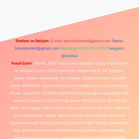
üncel giriş
https://www.betexper.xyz/
elexbetgiris.org
Reklam ve İletişim:
E-mail:
backlinkpaneli@gmail.com
Teams:
forumhizmeti@gmail.com
Whatsapp: 0262 606 0 726
Telegram:
@karabul
Yasal Uyarı:
Sitemiz, 5651 Sayılı Kanun gereğince Bilgi Teknolojileri
ve İletişim Kurumu (BTK) tarafından onaylanmış bir Yer Sağlayıcı
olarak hizmet vermektedir. Bu nedenle, sitedeki içerikleri proaktif
olarak denetleme veya araştırma yükümlülüğümüz bulunmamaktadır.
Ancak, üyelerimiz yazdıkları içeriklerin sorumluluğunu taşımakta olup,
siteye üye olarak bu sorumluluğu kabul etmiş sayılırlar. Bu internet
sitesi, herhangi bir marka, kurum veya şahıs şirketi ile hiçbir bağlantısı
bulunmamaktadır. Sitede yalnızca kendi hazırladığımız makaleler
paylaşılmaktadır. Burada yer alan içerikler haber niteliği taşımamakta
olup, gerçek kurum ve kişiler hakkında paylaşım yapılmamaktadır.
Gerçek kurum ve kişiler ile isim benzerlikleri tamamen tesadüfidir.