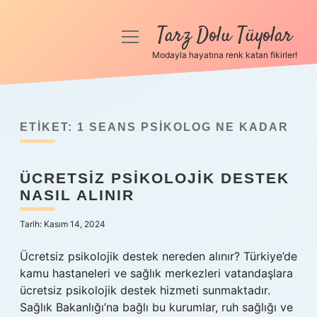
Tarz Dolu Tüyolar
menüyü
aç
Modayla hayatına renk katan fikirler!
Anasayfa
Gizlilik Politikası
ETIKET:
1 SEANS PSIKOLOG NE KADAR
Yasal Uyarı
ÜCRETSIZ PSIKOLOJIK DESTEK
Hakkımızda
NASIL ALINIR
Tarih: Kasım 14, 2024
Ücretsiz psikolojik destek nereden alınır? Türkiye’de
kamu hastaneleri ve sağlık merkezleri vatandaşlara
ücretsiz psikolojik destek hizmeti sunmaktadır.
Sağlık Bakanlığı’na bağlı bu kurumlar, ruh sağlığı ve