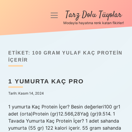
Tarz Dolu Tüyolar
menüyü
aç
Modayla hayatına renk katan fikirler!
Anasayfa
Gizlilik Politikası
ETIKET:
100 GRAM YULAF KAÇ PROTEIN
Yasal Uyarı
IÇERIR
Hakkımızda
1 YUMURTA KAÇ PRO
Tarih: Kasım 14, 2024
1 yumurta Kaç Protein İçer? Besin değerleri100 gr1
adet (orta)Protein (gr)12.566,28Yağ (gr)9.514. 1
Tavada Yumurta Kaç Protein İçer? 1 adet sahanda
yumurta (55 gr) 122 kalori içerir. 55 gram sahanda