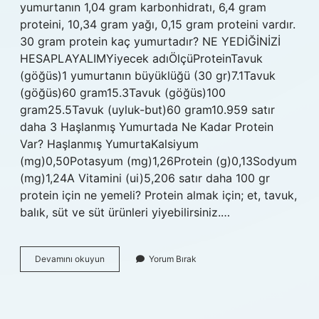
yumurtanın 1,04 gram karbonhidratı, 6,4 gram
proteini, 10,34 gram yağı, 0,15 gram proteini vardır.
30 gram protein kaç yumurtadır? NE YEDİĞİNİZİ
HESAPLAYALIMYiyecek adıÖlçüProteinTavuk
(göğüs)1 yumurtanın büyüklüğü (30 gr)7.1Tavuk
(göğüs)60 gram15.3Tavuk (göğüs)100
gram25.5Tavuk (uyluk-but)60 gram10.959 satır
daha 3 Haşlanmış Yumurtada Ne Kadar Protein
Var? Haşlanmış YumurtaKalsiyum
(mg)0,50Potasyum (mg)1,26Protein (g)0,13Sodyum
(mg)1,24A Vitamini (ui)5,206 satır daha 100 gr
protein için ne yemeli? Protein almak için; et, tavuk,
balık, süt ve süt ürünleri yiyebilirsiniz.…
1
Devamını okuyun
Yorum Bırak
Yumurta
Kaç
Pro