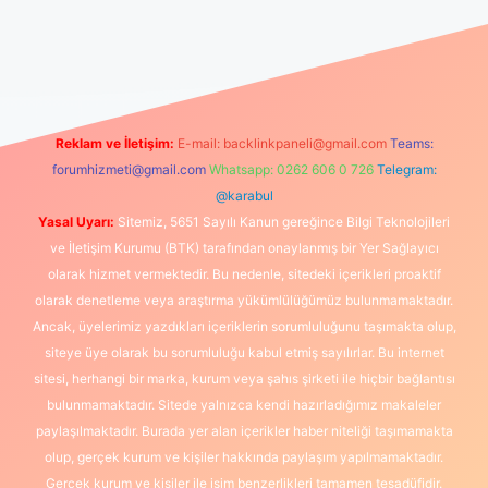
üncel giriş
https://www.betexper.xyz/
elexbetgiris.org
Reklam ve İletişim:
E-mail:
backlinkpaneli@gmail.com
Teams:
forumhizmeti@gmail.com
Whatsapp: 0262 606 0 726
Telegram:
@karabul
Yasal Uyarı:
Sitemiz, 5651 Sayılı Kanun gereğince Bilgi Teknolojileri
ve İletişim Kurumu (BTK) tarafından onaylanmış bir Yer Sağlayıcı
olarak hizmet vermektedir. Bu nedenle, sitedeki içerikleri proaktif
olarak denetleme veya araştırma yükümlülüğümüz bulunmamaktadır.
Ancak, üyelerimiz yazdıkları içeriklerin sorumluluğunu taşımakta olup,
siteye üye olarak bu sorumluluğu kabul etmiş sayılırlar. Bu internet
sitesi, herhangi bir marka, kurum veya şahıs şirketi ile hiçbir bağlantısı
bulunmamaktadır. Sitede yalnızca kendi hazırladığımız makaleler
paylaşılmaktadır. Burada yer alan içerikler haber niteliği taşımamakta
olup, gerçek kurum ve kişiler hakkında paylaşım yapılmamaktadır.
Gerçek kurum ve kişiler ile isim benzerlikleri tamamen tesadüfidir.