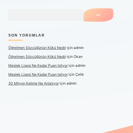
Arama
SON YORUMLAR
Öğretmen Sözcüğünün Kökü Nedir
için
admin
Öğretmen Sözcüğünün Kökü Nedir
için
Okan
Meslek Lisesi Ne Kadar Puan Istiyor
için
admin
Meslek Lisesi Ne Kadar Puan Istiyor
için
Çelik
30 Milyon Kelime Ne Anlatıyor
için
admin
üncel giriş
https://www.betexper.xyz/
elexbetgiris.org