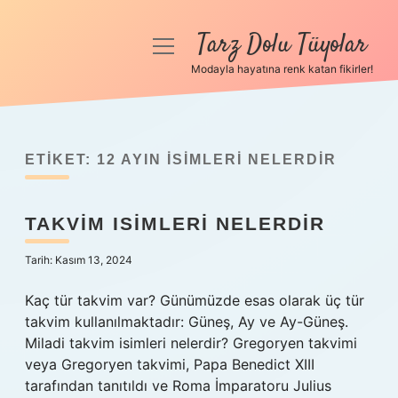
Tarz Dolu Tüyolar
menüyü
aç
Modayla hayatına renk katan fikirler!
Anasayfa
Gizlilik Politikası
ETIKET:
12 AYIN ISIMLERI NELERDIR
Yasal Uyarı
TAKVIM ISIMLERI NELERDIR
Hakkımızda
Tarih: Kasım 13, 2024
Kaç tür takvim var? Günümüzde esas olarak üç tür
takvim kullanılmaktadır: Güneş, Ay ve Ay-Güneş.
Miladi takvim isimleri nelerdir? Gregoryen takvimi
veya Gregoryen takvimi, Papa Benedict XIII
tarafından tanıtıldı ve Roma İmparatoru Julius