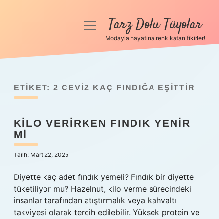
Tarz Dolu Tüyolar
menüyü
aç
Modayla hayatına renk katan fikirler!
Anasayfa
Gizlilik Politikası
ETIKET:
2 CEVIZ KAÇ FINDIĞA EŞITTIR
Yasal Uyarı
KILO VERIRKEN FINDIK YENIR
Hakkımızda
MI
Tarih: Mart 22, 2025
Diyette kaç adet fındık yemeli? Fındık bir diyette
tüketiliyor mu? Hazelnut, kilo verme sürecindeki
insanlar tarafından atıştırmalık veya kahvaltı
takviyesi olarak tercih edilebilir. Yüksek protein ve