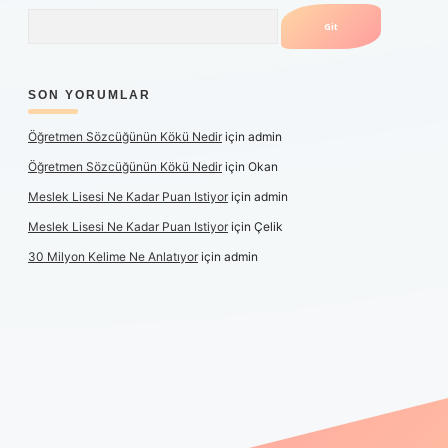
Arama
SON YORUMLAR
Öğretmen Sözcüğünün Kökü Nedir
için
admin
Öğretmen Sözcüğünün Kökü Nedir
için
Okan
Meslek Lisesi Ne Kadar Puan Istiyor
için
admin
Meslek Lisesi Ne Kadar Puan Istiyor
için
Çelik
30 Milyon Kelime Ne Anlatıyor
için
admin
güncel giriş
https://www.betexper.xyz/
elexbetgiris.org