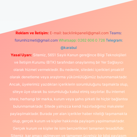
üncel giriş
https://www.betexper.xyz/
elexbetgiris.org
Reklam ve İletişim:
E-mail:
backlinkpaneli@gmail.com
Teams:
forumhizmeti@gmail.com
Whatsapp: 0262 606 0 726
Telegram:
@karabul
Yasal Uyarı:
Sitemiz, 5651 Sayılı Kanun gereğince Bilgi Teknolojileri
ve İletişim Kurumu (BTK) tarafından onaylanmış bir Yer Sağlayıcı
olarak hizmet vermektedir. Bu nedenle, sitedeki içerikleri proaktif
olarak denetleme veya araştırma yükümlülüğümüz bulunmamaktadır.
Ancak, üyelerimiz yazdıkları içeriklerin sorumluluğunu taşımakta olup,
siteye üye olarak bu sorumluluğu kabul etmiş sayılırlar. Bu internet
sitesi, herhangi bir marka, kurum veya şahıs şirketi ile hiçbir bağlantısı
bulunmamaktadır. Sitede yalnızca kendi hazırladığımız makaleler
paylaşılmaktadır. Burada yer alan içerikler haber niteliği taşımamakta
olup, gerçek kurum ve kişiler hakkında paylaşım yapılmamaktadır.
Gerçek kurum ve kişiler ile isim benzerlikleri tamamen tesadüfidir.
Sitemiz, kar amacı gütmeyen ve tamamen ücretsiz bir bilgi paylaşım