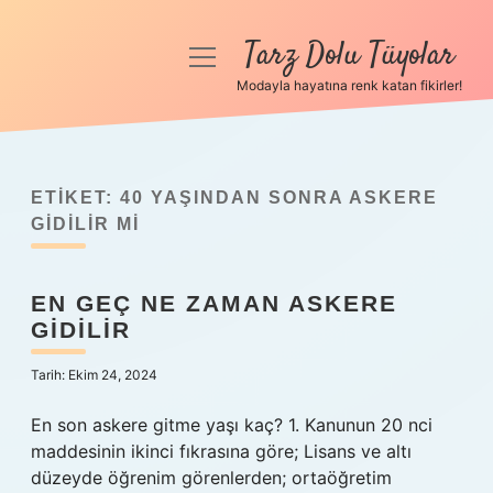
Tarz Dolu Tüyolar
menüyü
aç
Modayla hayatına renk katan fikirler!
Anasayfa
Gizlilik Politikası
ETIKET:
40 YAŞINDAN SONRA ASKERE
Yasal Uyarı
GIDILIR MI
Hakkımızda
EN GEÇ NE ZAMAN ASKERE
GIDILIR
Tarih: Ekim 24, 2024
En son askere gitme yaşı kaç? 1. Kanunun 20 nci
maddesinin ikinci fıkrasına göre; Lisans ve altı
düzeyde öğrenim görenlerden; ortaöğretim