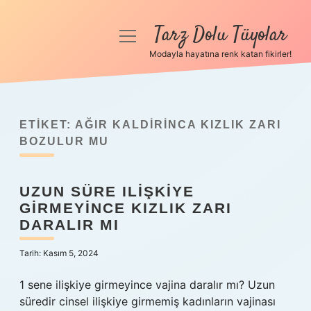
Tarz Dolu Tüyolar
menüyü
aç
Modayla hayatına renk katan fikirler!
Anasayfa
Gizlilik Politikası
ETIKET:
AĞIR KALDIRINCA KIZLIK ZARI
Yasal Uyarı
BOZULUR MU
Hakkımızda
UZUN SÜRE ILIŞKIYE
GIRMEYINCE KIZLIK ZARI
DARALIR MI
Tarih: Kasım 5, 2024
1 sene ilişkiye girmeyince vajina daralır mı? Uzun
süredir cinsel ilişkiye girmemiş kadınların vajinası