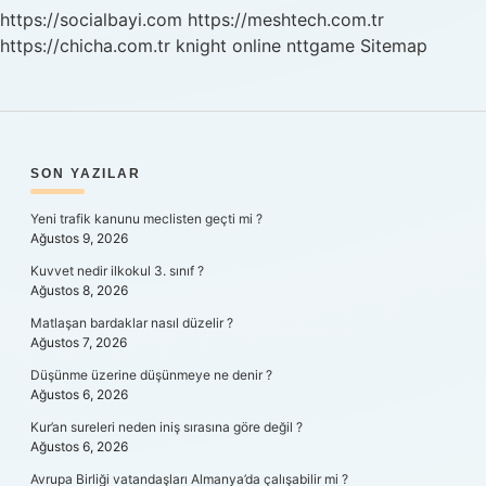
Zarı
https://socialbayi.com
https://meshtech.com.tr
Daralır
https://chicha.com.tr
knight online
nttgame
Sitemap
Mı
SIDEBAR
SON YAZILAR
Yeni trafik kanunu meclisten geçti mi ?
Ağustos 9, 2026
Kuvvet nedir ilkokul 3. sınıf ?
Ağustos 8, 2026
Matlaşan bardaklar nasıl düzelir ?
Ağustos 7, 2026
Düşünme üzerine düşünmeye ne denir ?
Ağustos 6, 2026
Kur’an sureleri neden iniş sırasına göre değil ?
Ağustos 6, 2026
Avrupa Birliği vatandaşları Almanya’da çalışabilir mi ?