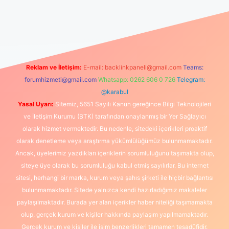
güncel giriş
https://www.betexper.xyz/
elexbetgiris.org
Reklam ve İletişim:
E-mail:
backlinkpaneli@gmail.com
Teams:
forumhizmeti@gmail.com
Whatsapp: 0262 606 0 726
Telegram:
@karabul
Yasal Uyarı:
Sitemiz, 5651 Sayılı Kanun gereğince Bilgi Teknolojileri
ve İletişim Kurumu (BTK) tarafından onaylanmış bir Yer Sağlayıcı
olarak hizmet vermektedir. Bu nedenle, sitedeki içerikleri proaktif
olarak denetleme veya araştırma yükümlülüğümüz bulunmamaktadır.
Ancak, üyelerimiz yazdıkları içeriklerin sorumluluğunu taşımakta olup,
siteye üye olarak bu sorumluluğu kabul etmiş sayılırlar. Bu internet
sitesi, herhangi bir marka, kurum veya şahıs şirketi ile hiçbir bağlantısı
bulunmamaktadır. Sitede yalnızca kendi hazırladığımız makaleler
paylaşılmaktadır. Burada yer alan içerikler haber niteliği taşımamakta
olup, gerçek kurum ve kişiler hakkında paylaşım yapılmamaktadır.
Gerçek kurum ve kişiler ile isim benzerlikleri tamamen tesadüfidir.