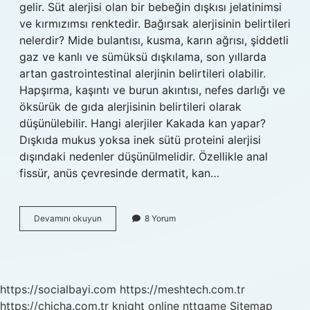
gelir. Süt alerjisi olan bir bebeğin dışkısı jelatinimsi
ve kırmızımsı renktedir. Bağırsak alerjisinin belirtileri
nelerdir? Mide bulantısı, kusma, karın ağrısı, şiddetli
gaz ve kanlı ve sümüksü dışkılama, son yıllarda
artan gastrointestinal alerjinin belirtileri olabilir.
Hapşırma, kaşıntı ve burun akıntısı, nefes darlığı ve
öksürük de gıda alerjisinin belirtileri olarak
düşünülebilir. Hangi alerjiler Kakada kan yapar?
Dışkıda mukus yoksa inek sütü proteini alerjisi
dışındaki nedenler düşünülmelidir. Özellikle anal
fissür, anüs çevresinde dermatit, kan…
Alerjik
Devamını okuyun
8 Yorum
Kaka
Nasıl
Olur
https://socialbayi.com
https://meshtech.com.tr
https://chicha.com.tr
knight online
nttgame
Sitemap