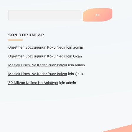
Arama
SON YORUMLAR
Öğretmen Sözcüğünün Kökü Nedir
için
admin
Öğretmen Sözcüğünün Kökü Nedir
için
Okan
Meslek Lisesi Ne Kadar Puan Istiyor
için
admin
Meslek Lisesi Ne Kadar Puan Istiyor
için
Çelik
30 Milyon Kelime Ne Anlatıyor
için
admin
üncel giriş
https://www.betexper.xyz/
elexbetgiris.org