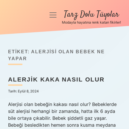
Tarz Dolu Tüyolar
menüyü
aç
Modayla hayatına renk katan fikirler!
Anasayfa
Gizlilik Politikası
ETIKET:
ALERJISI OLAN BEBEK NE
Yasal Uyarı
YAPAR
Hakkımızda
ALERJIK KAKA NASIL OLUR
Tarih: Eylül 8, 2024
Alerjisi olan bebeğin kakası nasıl olur? Bebeklerde
süt alerjisi herhangi bir zamanda, hatta ilk 6 ayda
bile ortaya çıkabilir. Bebek şiddetli gaz yaşar.
Bebeği besledikten hemen sonra kusma meydana