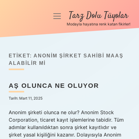
Tarz Dolu Tüyolar
menüyü
aç
Modayla hayatına renk katan fikirler!
Anasayfa
Gizlilik Politikası
ETIKET:
ANONIM ŞIRKET SAHIBI MAAŞ
Yasal Uyarı
ALABILIR MI
Hakkımızda
AŞ OLUNCA NE OLUYOR
Tarih: Mart 11, 2025
Anonim şirketi olunca ne olur? Anonim Stock
Corporation, ticaret kayıt işlemlerine tabidir. Tüm
adımlar kullanıldıktan sonra şirket kayıtlıdır ve
şirket yasal kişiliğini kazanır. Dolayısıyla Anonim