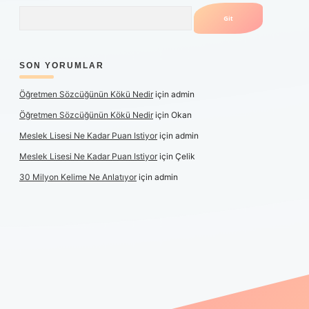
Arama
SON YORUMLAR
Öğretmen Sözcüğünün Kökü Nedir
için
admin
Öğretmen Sözcüğünün Kökü Nedir
için
Okan
Meslek Lisesi Ne Kadar Puan Istiyor
için
admin
Meslek Lisesi Ne Kadar Puan Istiyor
için
Çelik
30 Milyon Kelime Ne Anlatıyor
için
admin
üncel giriş
https://www.betexper.xyz/
elexbetgiris.org