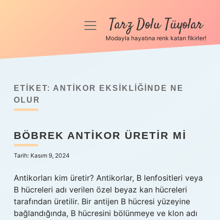
Tarz Dolu Tüyolar
menüyü
aç
Modayla hayatına renk katan fikirler!
Anasayfa
Gizlilik Politikası
ETIKET:
ANTIKOR EKSIKLIĞINDE NE
Yasal Uyarı
OLUR
Hakkımızda
BÖBREK ANTIKOR ÜRETIR MI
Tarih: Kasım 9, 2024
Antikorları kim üretir? Antikorlar, B lenfositleri veya
B hücreleri adı verilen özel beyaz kan hücreleri
tarafından üretilir. Bir antijen B hücresi yüzeyine
bağlandığında, B hücresini bölünmeye ve klon adı