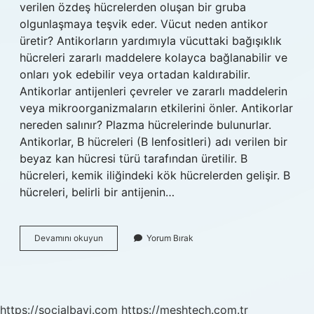
verilen özdeş hücrelerden oluşan bir gruba
olgunlaşmaya teşvik eder. Vücut neden antikor
üretir? Antikorların yardımıyla vücuttaki bağışıklık
hücreleri zararlı maddelere kolayca bağlanabilir ve
onları yok edebilir veya ortadan kaldırabilir.
Antikorlar antijenleri çevreler ve zararlı maddelerin
veya mikroorganizmaların etkilerini önler. Antikorlar
nereden salınır? Plazma hücrelerinde bulunurlar.
Antikorlar, B hücreleri (B lenfositleri) adı verilen bir
beyaz kan hücresi türü tarafından üretilir. B
hücreleri, kemik iliğindeki kök hücrelerden gelişir. B
hücreleri, belirli bir antijenin…
Böbrek
Devamını okuyun
Yorum Bırak
Antikor
Üretir
Mi
https://socialbayi.com
https://meshtech.com.tr