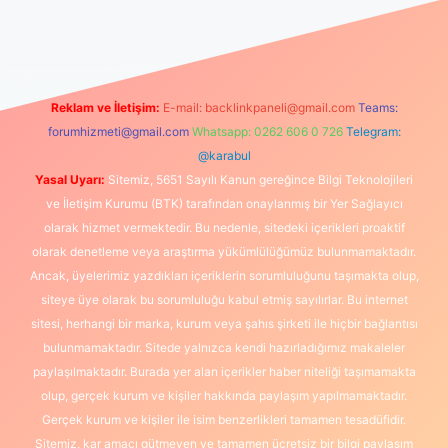
güncel giriş
https://www.betexper.xyz/
elexbetgiris.org
Reklam ve İletişim:
E-mail:
backlinkpaneli@gmail.com
Teams:
forumhizmeti@gmail.com
Whatsapp: 0262 606 0 726
Telegram:
@karabul
Yasal Uyarı:
Sitemiz, 5651 Sayılı Kanun gereğince Bilgi Teknolojileri
ve İletişim Kurumu (BTK) tarafından onaylanmış bir Yer Sağlayıcı
olarak hizmet vermektedir. Bu nedenle, sitedeki içerikleri proaktif
olarak denetleme veya araştırma yükümlülüğümüz bulunmamaktadır.
Ancak, üyelerimiz yazdıkları içeriklerin sorumluluğunu taşımakta olup,
siteye üye olarak bu sorumluluğu kabul etmiş sayılırlar. Bu internet
sitesi, herhangi bir marka, kurum veya şahıs şirketi ile hiçbir bağlantısı
bulunmamaktadır. Sitede yalnızca kendi hazırladığımız makaleler
paylaşılmaktadır. Burada yer alan içerikler haber niteliği taşımamakta
olup, gerçek kurum ve kişiler hakkında paylaşım yapılmamaktadır.
Gerçek kurum ve kişiler ile isim benzerlikleri tamamen tesadüfidir.
Sitemiz, kar amacı gütmeyen ve tamamen ücretsiz bir bilgi paylaşım