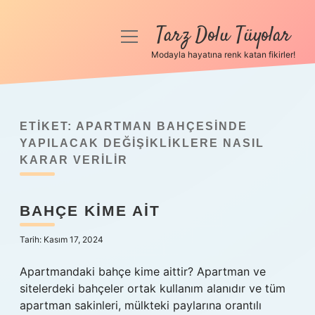
Tarz Dolu Tüyolar
menüyü
aç
Modayla hayatına renk katan fikirler!
Anasayfa
Gizlilik Politikası
ETIKET:
APARTMAN BAHÇESINDE
Yasal Uyarı
YAPILACAK DEĞIŞIKLIKLERE NASIL
KARAR VERILIR
Hakkımızda
BAHÇE KIME AIT
Tarih: Kasım 17, 2024
Apartmandaki bahçe kime aittir? Apartman ve
sitelerdeki bahçeler ortak kullanım alanıdır ve tüm
apartman sakinleri, mülkteki paylarına orantılı