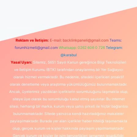
üncel giriş
https://www.betexper.xyz/
elexbetgiris.org
Reklam ve İletişim:
E-mail:
backlinkpaneli@gmail.com
Teams:
forumhizmeti@gmail.com
Whatsapp: 0262 606 0 726
Telegram:
@karabul
Yasal Uyarı:
Sitemiz, 5651 Sayılı Kanun gereğince Bilgi Teknolojileri
ve İletişim Kurumu (BTK) tarafından onaylanmış bir Yer Sağlayıcı
olarak hizmet vermektedir. Bu nedenle, sitedeki içerikleri proaktif
olarak denetleme veya araştırma yükümlülüğümüz bulunmamaktadır.
Ancak, üyelerimiz yazdıkları içeriklerin sorumluluğunu taşımakta olup,
siteye üye olarak bu sorumluluğu kabul etmiş sayılırlar. Bu internet
sitesi, herhangi bir marka, kurum veya şahıs şirketi ile hiçbir bağlantısı
bulunmamaktadır. Sitede yalnızca kendi hazırladığımız makaleler
paylaşılmaktadır. Burada yer alan içerikler haber niteliği taşımamakta
olup, gerçek kurum ve kişiler hakkında paylaşım yapılmamaktadır.
Gerçek kurum ve kişiler ile isim benzerlikleri tamamen tesadüfidir.