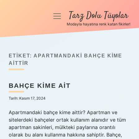
Tarz Dolu Tüyolar
menüyü
aç
Modayla hayatına renk katan fikirler!
Anasayfa
Gizlilik Politikası
ETIKET:
APARTMANDAKI BAHÇE KIME
Yasal Uyarı
AITTIR
Hakkımızda
BAHÇE KIME AIT
Tarih: Kasım 17, 2024
Apartmandaki bahçe kime aittir? Apartman ve
sitelerdeki bahçeler ortak kullanım alanıdır ve tüm
apartman sakinleri, mülkteki paylarına orantılı
olarak bu alanı kullanma hakkına sahiptir. Bahçe,