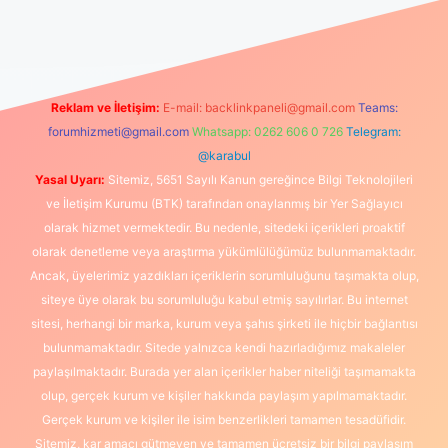
üncel giriş
https://www.betexper.xyz/
elexbetgiris.org
Reklam ve İletişim:
E-mail:
backlinkpaneli@gmail.com
Teams:
forumhizmeti@gmail.com
Whatsapp: 0262 606 0 726
Telegram:
@karabul
Yasal Uyarı:
Sitemiz, 5651 Sayılı Kanun gereğince Bilgi Teknolojileri
ve İletişim Kurumu (BTK) tarafından onaylanmış bir Yer Sağlayıcı
olarak hizmet vermektedir. Bu nedenle, sitedeki içerikleri proaktif
olarak denetleme veya araştırma yükümlülüğümüz bulunmamaktadır.
Ancak, üyelerimiz yazdıkları içeriklerin sorumluluğunu taşımakta olup,
siteye üye olarak bu sorumluluğu kabul etmiş sayılırlar. Bu internet
sitesi, herhangi bir marka, kurum veya şahıs şirketi ile hiçbir bağlantısı
bulunmamaktadır. Sitede yalnızca kendi hazırladığımız makaleler
paylaşılmaktadır. Burada yer alan içerikler haber niteliği taşımamakta
olup, gerçek kurum ve kişiler hakkında paylaşım yapılmamaktadır.
Gerçek kurum ve kişiler ile isim benzerlikleri tamamen tesadüfidir.
Sitemiz, kar amacı gütmeyen ve tamamen ücretsiz bir bilgi paylaşım