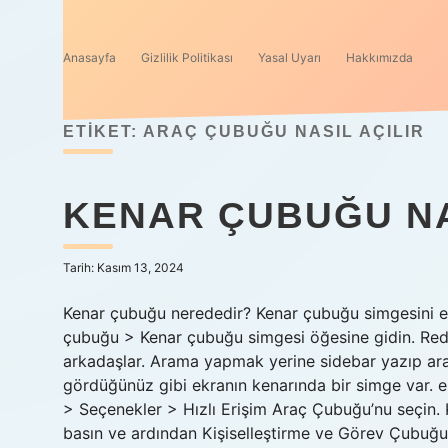
Anasayfa
Gizlilik Politikası
Yasal Uyarı
Hakkımızda
ETIKET:
ARAÇ ÇUBUĞU NASIL AÇILIR
KENAR ÇUBUĞU NA
Tarih: Kasım 13, 2024
Kenar çubuğu nerededir? Kenar çubuğu simgesini et
çubuğu > Kenar çubuğu simgesi öğesine gidin. Red
arkadaşlar. Arama yapmak yerine sidebar yazıp ara
gördüğünüz gibi ekranın kenarında bir simge var. e
> Seçenekler > Hızlı Erişim Araç Çubuğu’nu seçin. 
basın ve ardından Kişiselleştirme ve Görev Çubuğu