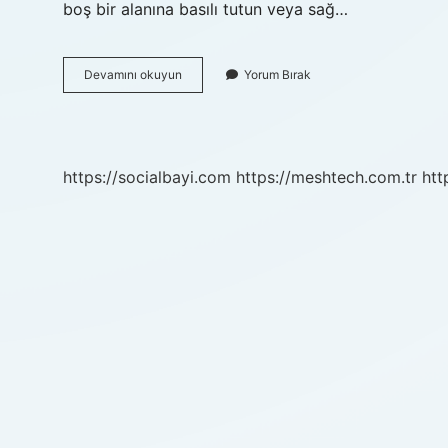
boş bir alanına basılı tutun veya sağ…
Kenar
Devamını okuyun
Yorum Bırak
Çubuğu
Nasıl
Açılır
https://socialbayi.com
https://meshtech.com.tr
htt