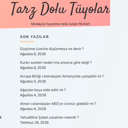
Tarz Dolu Tüyolar
Modayla hayatına renk katan fikirler!
SIDEBAR
SON YAZILAR
hiltonbet güncel gir
Düşünme üzerine düşünmeye ne denir ?
Ağustos 6, 2026
Kur’an sureleri neden iniş sırasına göre değil ?
Ağustos 6, 2026
Avrupa Birliği vatandaşları Almanya’da çalışabilir mi ?
Ağustos 5, 2026
Ağaçtan boya elde edilir mi ?
Ağustos 4, 2026
Alman vatandaşları ABD’ye vizesiz gidebilir mi ?
Ağustos 4, 2026
a
Yahudilikte Şabat yasakları nelerdir ?
Temmuz 29, 2026