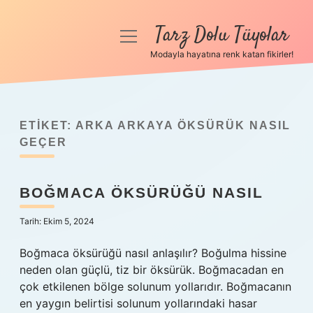
Tarz Dolu Tüyolar
menüyü
aç
Modayla hayatına renk katan fikirler!
Anasayfa
Gizlilik Politikası
ETIKET:
ARKA ARKAYA ÖKSÜRÜK NASIL
Yasal Uyarı
GEÇER
Hakkımızda
BOĞMACA ÖKSÜRÜĞÜ NASIL
Tarih: Ekim 5, 2024
Boğmaca öksürüğü nasıl anlaşılır? Boğulma hissine
neden olan güçlü, tiz bir öksürük. Boğmacadan en
çok etkilenen bölge solunum yollarıdır. Boğmacanın
en yaygın belirtisi solunum yollarındaki hasar