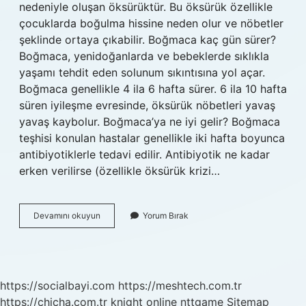
nedeniyle oluşan öksürüktür. Bu öksürük özellikle
çocuklarda boğulma hissine neden olur ve nöbetler
şeklinde ortaya çıkabilir. Boğmaca kaç gün sürer?
Boğmaca, yenidoğanlarda ve bebeklerde sıklıkla
yaşamı tehdit eden solunum sıkıntısına yol açar.
Boğmaca genellikle 4 ila 6 hafta sürer. 6 ila 10 hafta
süren iyileşme evresinde, öksürük nöbetleri yavaş
yavaş kaybolur. Boğmaca’ya ne iyi gelir? Boğmaca
teşhisi konulan hastalar genellikle iki hafta boyunca
antibiyotiklerle tedavi edilir. Antibiyotik ne kadar
erken verilirse (özellikle öksürük krizi…
Boğmaca
Devamını okuyun
Yorum Bırak
Öksürüğü
Nasıl
https://socialbayi.com
https://meshtech.com.tr
https://chicha.com.tr
knight online
nttgame
Sitemap