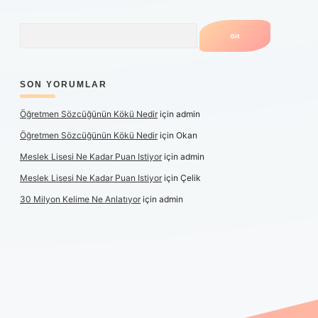
Arama
SON YORUMLAR
Öğretmen Sözcüğünün Kökü Nedir
için
admin
Öğretmen Sözcüğünün Kökü Nedir
için
Okan
Meslek Lisesi Ne Kadar Puan Istiyor
için
admin
Meslek Lisesi Ne Kadar Puan Istiyor
için
Çelik
30 Milyon Kelime Ne Anlatıyor
için
admin
üncel giriş
https://www.betexper.xyz/
elexbetgiris.org