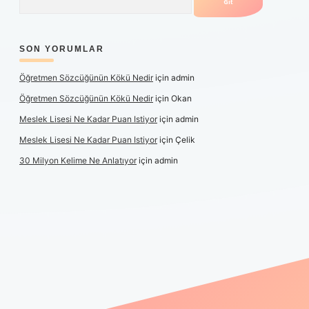
SON YORUMLAR
Öğretmen Sözcüğünün Kökü Nedir
için
admin
Öğretmen Sözcüğünün Kökü Nedir
için
Okan
Meslek Lisesi Ne Kadar Puan Istiyor
için
admin
Meslek Lisesi Ne Kadar Puan Istiyor
için
Çelik
30 Milyon Kelime Ne Anlatıyor
için
admin
güncel giriş
https://www.betexper.xyz/
elexbetgiris.org