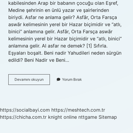
kabilesinden Arap bir babanın çocuğu olan Eşref,
Medine şehrinin en ünlü yazar ve şairlerinden
biriydi. Asfar ne anlama gelir? Asfār, Orta Farsça
aswār kelimesinin yerel bir Hazar biçimidir ve “atlı,
binici” anlamına gelir. Asfār, Orta Farsça aswār
kelimesinin yerel bir Hazar biçimidir ve “atlı, binici”
anlamına gelir. Al asfar ne demek? [1] Sıfırla.
Eşyaları boşalt. Beni nadir Yahudileri neden sürgün
edildi? Beni Nadir ve Beni…
Beni
Devamını okuyun
Yorum Bırak
Asfar
Ne
Demek
https://socialbayi.com
https://meshtech.com.tr
https://chicha.com.tr
knight online
nttgame
Sitemap