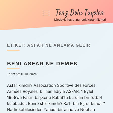
Tarz Dolu Tüyolar
menüyü
aç
Modayla hayatına renk katan fikirler!
Anasayfa
Gizlilik Politikası
ETIKET:
ASFAR NE ANLAMA GELIR
Yasal Uyarı
BENI ASFAR NE DEMEK
Hakkımızda
Tarih: Aralık 19, 2024
Asfar kimdir? Association Sportive des Forces
Armées Royales, bilinen adıyla ASFAR, 1 Eylül
1958’de Fas’ın başkenti Rabat’ta kurulan bir futbol
kulübüdür. Beni Esfer kimdir? Ka’b bin Eşref kimdir?
Nadir kabilesinden Yahudi bir anne ve Nebhan