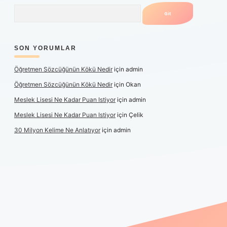
Arama
SON YORUMLAR
Öğretmen Sözcüğünün Kökü Nedir
için
admin
Öğretmen Sözcüğünün Kökü Nedir
için
Okan
Meslek Lisesi Ne Kadar Puan Istiyor
için
admin
Meslek Lisesi Ne Kadar Puan Istiyor
için
Çelik
30 Milyon Kelime Ne Anlatıyor
için
admin
üncel giriş
https://www.betexper.xyz/
elexbetgiris.org