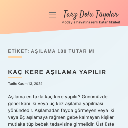
Tarz Dolu Tüyolar
menüyü
aç
Modayla hayatına renk katan fikirler!
Anasayfa
Gizlilik Politikası
ETIKET:
AŞILAMA 100 TUTAR MI
Yasal Uyarı
KAÇ KERE AŞILAMA YAPILIR
Hakkımızda
Tarih: Kasım 13, 2024
Aşılama en fazla kaç kere yapılır? Günümüzde
genel kanı iki veya üç kez aşılama yapılması
yönündedir. Aşılamadan fayda görmeyen veya iki
veya üç aşılamaya rağmen gebe kalmayan kişiler
mutlaka tüp bebek tedavisine girmelidir. Üst üste