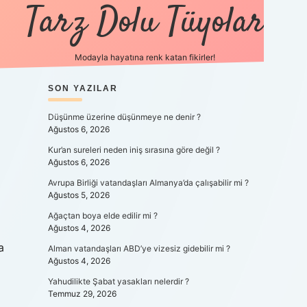
Tarz Dolu Tüyolar
Modayla hayatına renk katan fikirler!
SIDEBAR
SON YAZILAR
hiltonbet güncel gir
Düşünme üzerine düşünmeye ne denir ?
Ağustos 6, 2026
Kur’an sureleri neden iniş sırasına göre değil ?
Ağustos 6, 2026
Avrupa Birliği vatandaşları Almanya’da çalışabilir mi ?
Ağustos 5, 2026
Ağaçtan boya elde edilir mi ?
Ağustos 4, 2026
a
Alman vatandaşları ABD’ye vizesiz gidebilir mi ?
Ağustos 4, 2026
Yahudilikte Şabat yasakları nelerdir ?
Temmuz 29, 2026