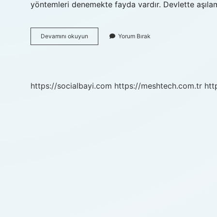
yöntemleri denemekte fayda vardır. Devlette aşıl
Kaç
Devamını okuyun
Yorum Bırak
Kere
Aşılama
Yapılır
https://socialbayi.com
https://meshtech.com.tr
htt