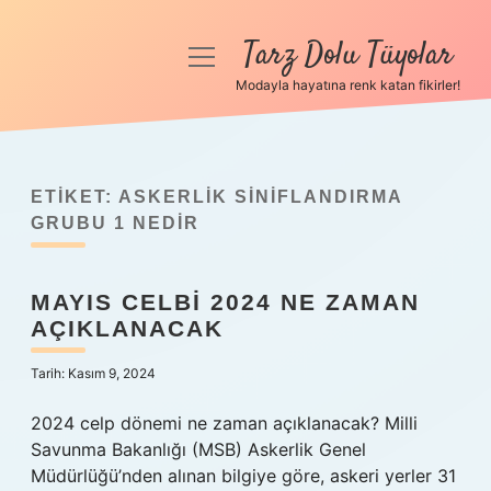
Tarz Dolu Tüyolar
menüyü
aç
Modayla hayatına renk katan fikirler!
Anasayfa
Gizlilik Politikası
ETIKET:
ASKERLIK SINIFLANDIRMA
Yasal Uyarı
GRUBU 1 NEDIR
Hakkımızda
MAYIS CELBI 2024 NE ZAMAN
AÇIKLANACAK
Tarih: Kasım 9, 2024
2024 celp dönemi ne zaman açıklanacak? Milli
Savunma Bakanlığı (MSB) Askerlik Genel
Müdürlüğü’nden alınan bilgiye göre, askeri yerler 31