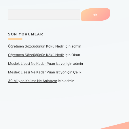
Arama
SON YORUMLAR
Öğretmen Sözcüğünün Kökü Nedir
için
admin
Öğretmen Sözcüğünün Kökü Nedir
için
Okan
Meslek Lisesi Ne Kadar Puan Istiyor
için
admin
Meslek Lisesi Ne Kadar Puan Istiyor
için
Çelik
30 Milyon Kelime Ne Anlatıyor
için
admin
t güncel giriş
https://www.betexper.xyz/
elexbetgiris.org