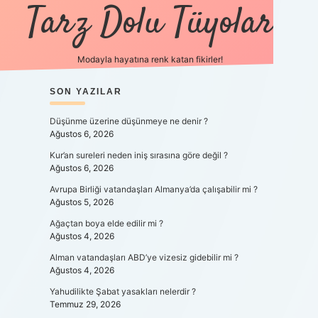
Tarz Dolu Tüyolar
Modayla hayatına renk katan fikirler!
SIDEBAR
SON YAZILAR
hiltonbet g
Düşünme üzerine düşünmeye ne denir ?
Ağustos 6, 2026
Kur’an sureleri neden iniş sırasına göre değil ?
Ağustos 6, 2026
Avrupa Birliği vatandaşları Almanya’da çalışabilir mi ?
Ağustos 5, 2026
Ağaçtan boya elde edilir mi ?
Ağustos 4, 2026
Alman vatandaşları ABD’ye vizesiz gidebilir mi ?
Ağustos 4, 2026
Yahudilikte Şabat yasakları nelerdir ?
Temmuz 29, 2026