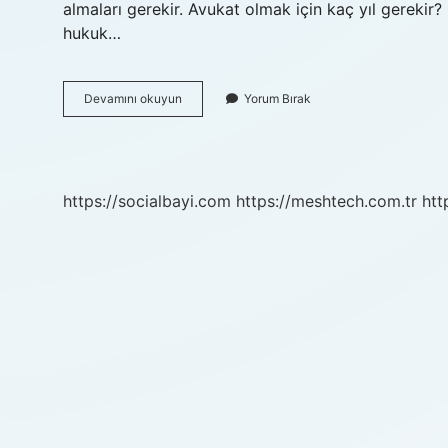
almaları gerekir. Avukat olmak için kaç yıl gereki
hukuk…
Kaç
Devamını okuyun
Yorum Bırak
Yaşına
Kadar
Avukatlık
Yapılır
https://socialbayi.com
https://meshtech.com.tr
htt