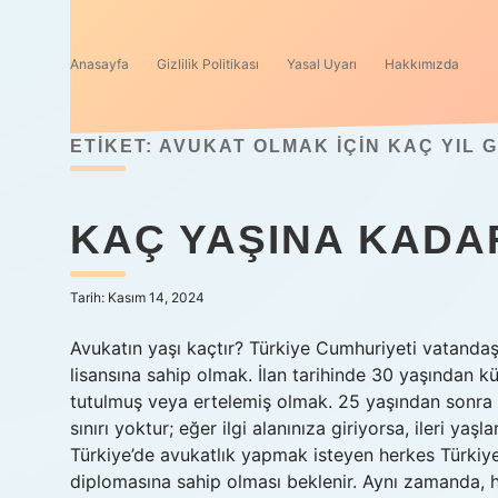
Anasayfa
Gizlilik Politikası
Yasal Uyarı
Hakkımızda
ETIKET:
AVUKAT OLMAK IÇIN KAÇ YIL 
KAÇ YAŞINA KADAR
Tarih: Kasım 14, 2024
Avukatın yaşı kaçtır? Türkiye Cumhuriyeti vatanda
lisansına sahip olmak. İlan tarihinde 30 yaşından
tutulmuş veya ertelemiş olmak. 25 yaşından sonra
sınırı yoktur; eğer ilgi alanınıza giriyorsa, ileri yaş
Türkiye’de avukatlık yapmak isteyen herkes Türkiye
diplomasına sahip olması beklenir. Aynı zamanda, h