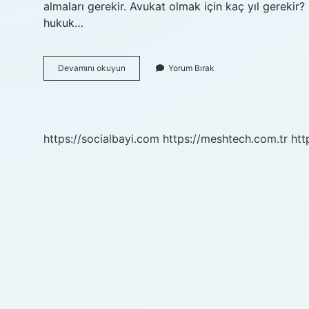
almaları gerekir. Avukat olmak için kaç yıl gereki
hukuk…
Kaç
Devamını okuyun
Yorum Bırak
Yaşına
Kadar
Avukatlık
Yapılır
https://socialbayi.com
https://meshtech.com.tr
htt