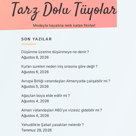
Tarz Dolu Tüyolar
Modayla hayatına renk katan fikirler!
nbet güncel giriş
SIDEBAR
SON YAZILAR
https://www.betexper.xyz/
elexbetgiris.org
Düşünme üzerine düşünmeye ne denir ?
Ağustos 6, 2026
Kur’an sureleri neden iniş sırasına göre değil ?
Ağustos 6, 2026
Avrupa Birliği vatandaşları Almanya’da çalışabilir mi ?
Ağustos 5, 2026
Ağaçtan boya elde edilir mi ?
Ağustos 4, 2026
Alman vatandaşları ABD’ye vizesiz gidebilir mi ?
Ağustos 4, 2026
Yahudilikte Şabat yasakları nelerdir ?
Temmuz 29, 2026