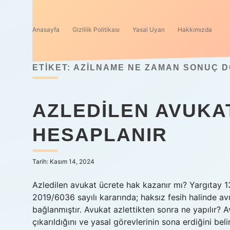
Anasayfa
Gizlilik Politikası
Yasal Uyarı
Hakkımızda
ETIKET:
AZILNAME NE ZAMAN SONUÇ 
AZLEDILEN AVUKAT
HESAPLANIR
Tarih: Kasım 14, 2024
Azledilen avukat ücrete hak kazanır mı? Yargıtay 13
2019/6036 sayılı kararında; haksız fesih halinde a
bağlanmıştır. Avukat azlettikten sonra ne yapılır? 
çıkarıldığını ve yasal görevlerinin sona erdiğini beli