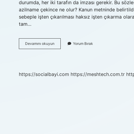
durumda, her iki tarafın da imzası gerekir. Bu sözle
azilname çekince ne olur? Kanun metninde belirtil
sebeple işten çıkarılması haksız işten çıkarma ola
tam…
Azledilen
Devamını okuyun
Yorum Bırak
Avukatın
Ücreti
Nasıl
Hesaplanır
https://socialbayi.com
https://meshtech.com.tr
htt