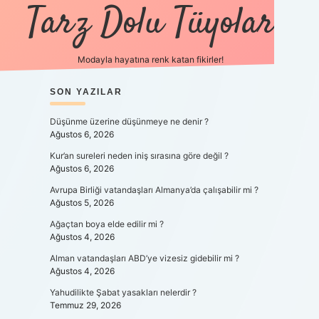
Tarz Dolu Tüyolar
Modayla hayatına renk katan fikirler!
SIDEBAR
SON YAZILAR
hiltonbet güncel giri
Düşünme üzerine düşünmeye ne denir ?
Ağustos 6, 2026
Kur’an sureleri neden iniş sırasına göre değil ?
Ağustos 6, 2026
Avrupa Birliği vatandaşları Almanya’da çalışabilir mi ?
Ağustos 5, 2026
Ağaçtan boya elde edilir mi ?
Ağustos 4, 2026
Alman vatandaşları ABD’ye vizesiz gidebilir mi ?
Ağustos 4, 2026
Yahudilikte Şabat yasakları nelerdir ?
Temmuz 29, 2026