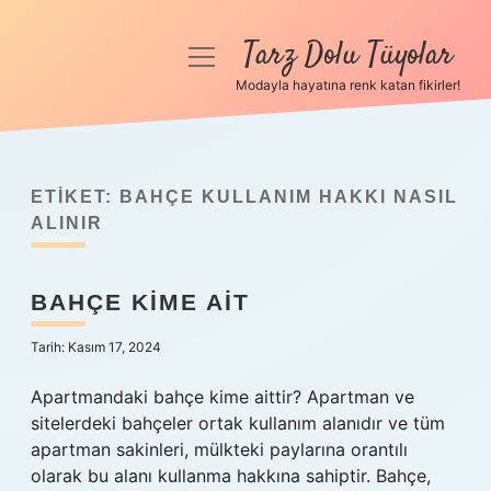
Tarz Dolu Tüyolar
menüyü
aç
Modayla hayatına renk katan fikirler!
Anasayfa
Gizlilik Politikası
ETIKET:
BAHÇE KULLANIM HAKKI NASIL
Yasal Uyarı
ALINIR
Hakkımızda
BAHÇE KIME AIT
Tarih: Kasım 17, 2024
Apartmandaki bahçe kime aittir? Apartman ve
sitelerdeki bahçeler ortak kullanım alanıdır ve tüm
apartman sakinleri, mülkteki paylarına orantılı
olarak bu alanı kullanma hakkına sahiptir. Bahçe,