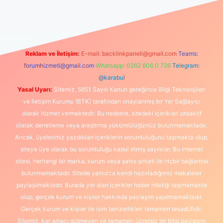
üncel giriş
https://www.betexper.xyz/
elexbetgiris.org
Reklam ve İletişim:
E-mail:
backlinkpaneli@gmail.com
Teams:
forumhizmeti@gmail.com
Whatsapp: 0262 606 0 726
Telegram:
@karabul
Yasal Uyarı:
Sitemiz, 5651 Sayılı Kanun gereğince Bilgi Teknolojileri
ve İletişim Kurumu (BTK) tarafından onaylanmış bir Yer Sağlayıcı
olarak hizmet vermektedir. Bu nedenle, sitedeki içerikleri proaktif
olarak denetleme veya araştırma yükümlülüğümüz bulunmamaktadır.
Ancak, üyelerimiz yazdıkları içeriklerin sorumluluğunu taşımakta olup,
siteye üye olarak bu sorumluluğu kabul etmiş sayılırlar. Bu internet
sitesi, herhangi bir marka, kurum veya şahıs şirketi ile hiçbir bağlantısı
bulunmamaktadır. Sitede yalnızca kendi hazırladığımız makaleler
paylaşılmaktadır. Burada yer alan içerikler haber niteliği taşımamakta
olup, gerçek kurum ve kişiler hakkında paylaşım yapılmamaktadır.
Gerçek kurum ve kişiler ile isim benzerlikleri tamamen tesadüfidir.
Sitemiz, kar amacı gütmeyen ve tamamen ücretsiz bir bilgi paylaşım