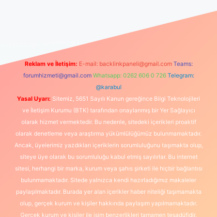
güncel giriş
https://www.betexper.xyz/
elexbetgiris.org
Reklam ve İletişim:
E-mail:
backlinkpaneli@gmail.com
Teams:
forumhizmeti@gmail.com
Whatsapp: 0262 606 0 726
Telegram:
@karabul
Yasal Uyarı:
Sitemiz, 5651 Sayılı Kanun gereğince Bilgi Teknolojileri
ve İletişim Kurumu (BTK) tarafından onaylanmış bir Yer Sağlayıcı
olarak hizmet vermektedir. Bu nedenle, sitedeki içerikleri proaktif
olarak denetleme veya araştırma yükümlülüğümüz bulunmamaktadır.
Ancak, üyelerimiz yazdıkları içeriklerin sorumluluğunu taşımakta olup,
siteye üye olarak bu sorumluluğu kabul etmiş sayılırlar. Bu internet
sitesi, herhangi bir marka, kurum veya şahıs şirketi ile hiçbir bağlantısı
bulunmamaktadır. Sitede yalnızca kendi hazırladığımız makaleler
paylaşılmaktadır. Burada yer alan içerikler haber niteliği taşımamakta
olup, gerçek kurum ve kişiler hakkında paylaşım yapılmamaktadır.
Gerçek kurum ve kişiler ile isim benzerlikleri tamamen tesadüfidir.