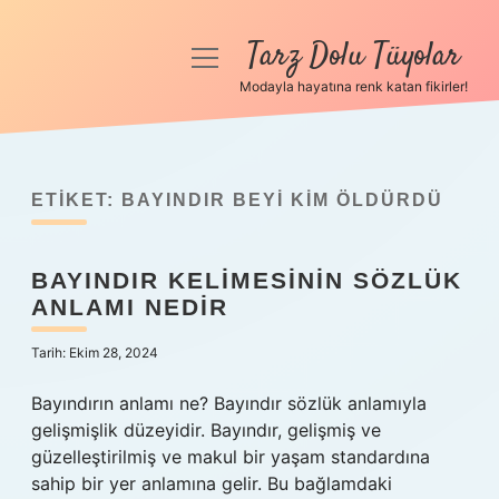
Tarz Dolu Tüyolar
menüyü
aç
Modayla hayatına renk katan fikirler!
Anasayfa
Gizlilik Politikası
ETIKET:
BAYINDIR BEYI KIM ÖLDÜRDÜ
Yasal Uyarı
BAYINDIR KELIMESININ SÖZLÜK
Hakkımızda
ANLAMI NEDIR
Tarih: Ekim 28, 2024
Bayındırın anlamı ne? Bayındır sözlük anlamıyla
gelişmişlik düzeyidir. Bayındır, gelişmiş ve
güzelleştirilmiş ve makul bir yaşam standardına
sahip bir yer anlamına gelir. Bu bağlamdaki