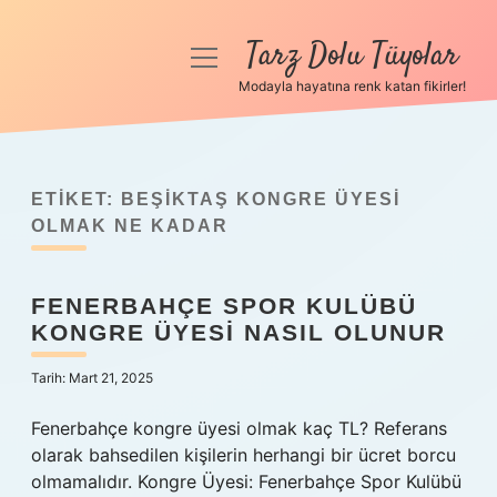
Tarz Dolu Tüyolar
menüyü
aç
Modayla hayatına renk katan fikirler!
Anasayfa
Gizlilik Politikası
ETIKET:
BEŞIKTAŞ KONGRE ÜYESI
Yasal Uyarı
OLMAK NE KADAR
Hakkımızda
FENERBAHÇE SPOR KULÜBÜ
KONGRE ÜYESI NASIL OLUNUR
Tarih: Mart 21, 2025
Fenerbahçe kongre üyesi olmak kaç TL? Referans
olarak bahsedilen kişilerin herhangi bir ücret borcu
olmamalıdır. Kongre Üyesi: Fenerbahçe Spor Kulübü