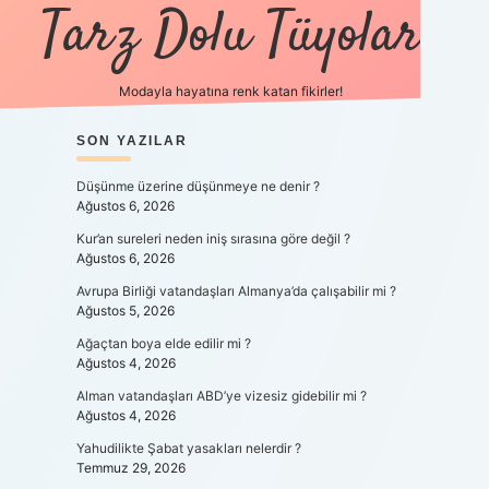
Tarz Dolu Tüyolar
Modayla hayatına renk katan fikirler!
SIDEBAR
SON YAZILAR
hiltonbet güncel gi
Düşünme üzerine düşünmeye ne denir ?
Ağustos 6, 2026
Kur’an sureleri neden iniş sırasına göre değil ?
Ağustos 6, 2026
Avrupa Birliği vatandaşları Almanya’da çalışabilir mi ?
Ağustos 5, 2026
Ağaçtan boya elde edilir mi ?
Ağustos 4, 2026
Alman vatandaşları ABD’ye vizesiz gidebilir mi ?
Ağustos 4, 2026
Yahudilikte Şabat yasakları nelerdir ?
Temmuz 29, 2026