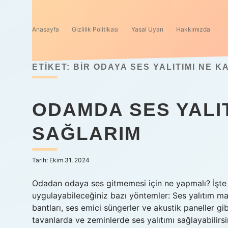
Anasayfa
Gizlilik Politikası
Yasal Uyarı
Hakkımızda
ETIKET:
BIR ODAYA SES YALITIMI NE 
ODAMDA SES YALIT
SAĞLARIM
Tarih: Ekim 31, 2024
Odadan odaya ses gitmemesi için ne yapmalı? İşte 
uygulayabileceğiniz bazı yöntemler: Ses yalıtım mal
bantları, ses emici süngerler ve akustik paneller gi
tavanlarda ve zeminlerde ses yalıtımı sağlayabilirsin