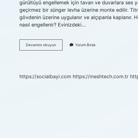
gürültüyü engellemek için tavan ve duvarlara ses y
geçirmez bir sünger levha üzerine monte edilir. Ti
gövdenin üzerine uygulanır ve alçıpanla kaplanır. Ha
nasıl engellenir? Evinizdeki…
Odamda
Devamını okuyun
Yorum Bırak
Ses
Yalıtımını
Nasıl
Sağlarım
https://socialbayi.com
https://meshtech.com.tr
htt