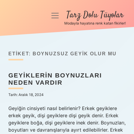
Tarz Dolu Tüyolar
menüyü
aç
Modayla hayatına renk katan fikirler!
Anasayfa
Gizlilik Politikası
ETIKET:
BOYNUZSUZ GEYIK OLUR MU
Yasal Uyarı
GEYIKLERIN BOYNUZLARI
Hakkımızda
NEDEN VARDIR
Tarih: Aralık 18, 2024
Geyiğin cinsiyeti nasıl belirlenir? Erkek geyiklere
erkek geyik, dişi geyiklere dişi geyik denir. Erkek
geyiklere boğa, dişi geyiklere inek denir. Boynuzları,
boyutları ve davranışlarıyla ayırt edilebilirler. Erkek