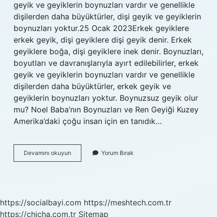
geyik ve geyiklerin boynuzları vardır ve genellikle
dişilerden daha büyüktürler, dişi geyik ve geyiklerin
boynuzları yoktur.25 Ocak 2023Erkek geyiklere
erkek geyik, dişi geyiklere dişi geyik denir. Erkek
geyiklere boğa, dişi geyiklere inek denir. Boynuzları,
boyutları ve davranışlarıyla ayırt edilebilirler, erkek
geyik ve geyiklerin boynuzları vardır ve genellikle
dişilerden daha büyüktürler, erkek geyik ve
geyiklerin boynuzları yoktur. Boynuzsuz geyik olur
mu? Noel Baba’nın Boynuzları ve Ren Geyiği Kuzey
Amerika’daki çoğu insan için en tanıdık…
Geyiklerin
Devamını okuyun
Yorum Bırak
Boynuzları
Neden
Vardır
https://socialbayi.com
https://meshtech.com.tr
https://chicha.com.tr
Sitemap