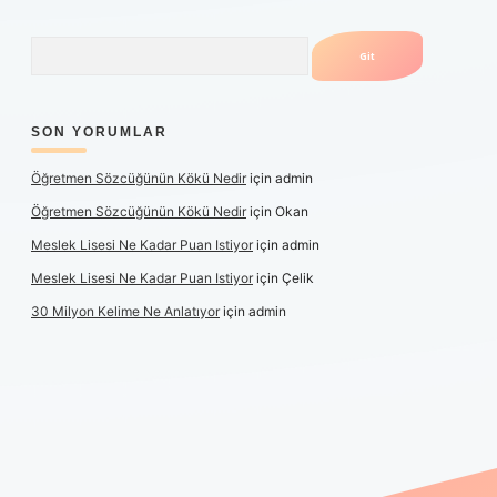
Arama
SON YORUMLAR
Öğretmen Sözcüğünün Kökü Nedir
için
admin
Öğretmen Sözcüğünün Kökü Nedir
için
Okan
Meslek Lisesi Ne Kadar Puan Istiyor
için
admin
Meslek Lisesi Ne Kadar Puan Istiyor
için
Çelik
30 Milyon Kelime Ne Anlatıyor
için
admin
üncel giriş
https://www.betexper.xyz/
elexbetgiris.org