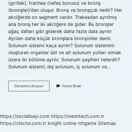
(gırtlak), trachea (nefes borusu) ve bronş
(bronşlar)’dan oluşur. Bronş ve bronşçuk nedir? Her
akciğerde on segment vardır. Trakeadan ayrılmış
ana bronş her iki akciğere de gider. Bu bronşlar
ağaç dalları gibi giderek daha fazla dala ayrılır.
Ayrılan daha küçük bronşlara bronşioller denir.
Solunum sistemi kaça ayrılır? Solunum sistemini
oluşturan organlar üst ve alt solunum yolları olmak
üzere iki bölüme ayrılır. Solunum çeşitleri nelerdir?
Solunum sistemi; dış solunum, iç solunum ve…
Bronştan
Devamını okuyun
Yorum Bırak
Sonra
Ne
Gelir
https://socialbayi.com
https://meshtech.com.tr
https://chicha.com.tr
knight online
nttgame
Sitemap