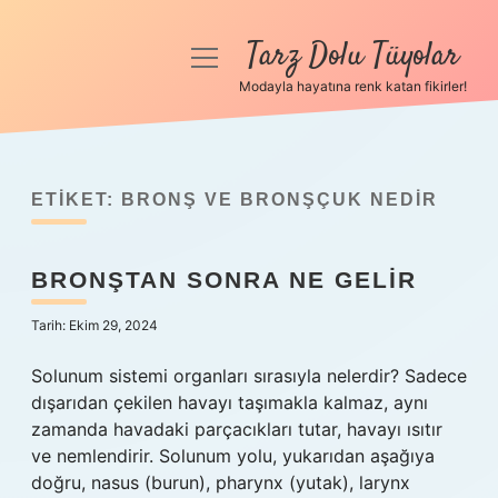
Tarz Dolu Tüyolar
menüyü
aç
Modayla hayatına renk katan fikirler!
Anasayfa
Gizlilik Politikası
ETIKET:
BRONŞ VE BRONŞÇUK NEDIR
Yasal Uyarı
BRONŞTAN SONRA NE GELIR
Hakkımızda
Tarih: Ekim 29, 2024
Solunum sistemi organları sırasıyla nelerdir? Sadece
dışarıdan çekilen havayı taşımakla kalmaz, aynı
zamanda havadaki parçacıkları tutar, havayı ısıtır
ve nemlendirir. Solunum yolu, yukarıdan aşağıya
doğru, nasus (burun), pharynx (yutak), larynx