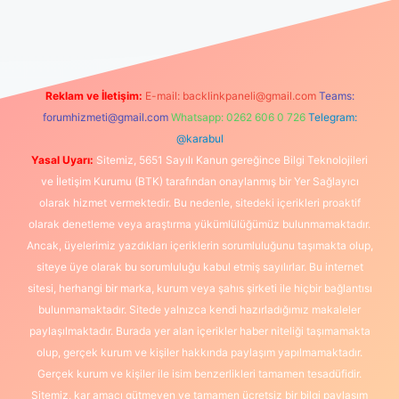
üncel giriş
https://www.betexper.xyz/
elexbetgiris.org
Reklam ve İletişim:
E-mail:
backlinkpaneli@gmail.com
Teams:
forumhizmeti@gmail.com
Whatsapp: 0262 606 0 726
Telegram:
@karabul
Yasal Uyarı:
Sitemiz, 5651 Sayılı Kanun gereğince Bilgi Teknolojileri
ve İletişim Kurumu (BTK) tarafından onaylanmış bir Yer Sağlayıcı
olarak hizmet vermektedir. Bu nedenle, sitedeki içerikleri proaktif
olarak denetleme veya araştırma yükümlülüğümüz bulunmamaktadır.
Ancak, üyelerimiz yazdıkları içeriklerin sorumluluğunu taşımakta olup,
siteye üye olarak bu sorumluluğu kabul etmiş sayılırlar. Bu internet
sitesi, herhangi bir marka, kurum veya şahıs şirketi ile hiçbir bağlantısı
bulunmamaktadır. Sitede yalnızca kendi hazırladığımız makaleler
paylaşılmaktadır. Burada yer alan içerikler haber niteliği taşımamakta
olup, gerçek kurum ve kişiler hakkında paylaşım yapılmamaktadır.
Gerçek kurum ve kişiler ile isim benzerlikleri tamamen tesadüfidir.
Sitemiz, kar amacı gütmeyen ve tamamen ücretsiz bir bilgi paylaşım