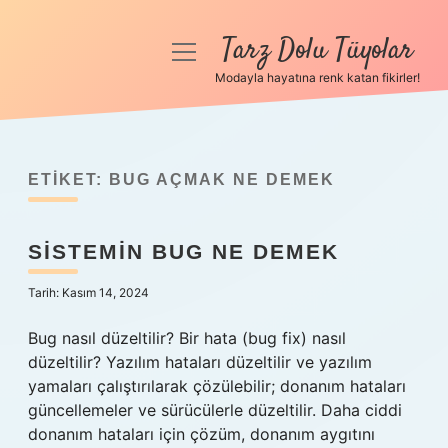
Tarz Dolu Tüyolar
menüyü
aç
Modayla hayatına renk katan fikirler!
Anasayfa
Gizlilik Politikası
ETIKET:
BUG AÇMAK NE DEMEK
Yasal Uyarı
SISTEMIN BUG NE DEMEK
Hakkımızda
Tarih: Kasım 14, 2024
Bug nasıl düzeltilir? Bir hata (bug fix) nasıl
düzeltilir? Yazılım hataları düzeltilir ve yazılım
yamaları çalıştırılarak çözülebilir; donanım hataları
güncellemeler ve sürücülerle düzeltilir. Daha ciddi
donanım hataları için çözüm, donanım aygıtını