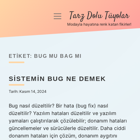
Tarz Dolu Tüyolar
menüyü
aç
Modayla hayatına renk katan fikirler!
Anasayfa
Gizlilik Politikası
ETIKET:
BUG MU BAG MI
Yasal Uyarı
SISTEMIN BUG NE DEMEK
Hakkımızda
Tarih: Kasım 14, 2024
Bug nasıl düzeltilir? Bir hata (bug fix) nasıl
düzeltilir? Yazılım hataları düzeltilir ve yazılım
yamaları çalıştırılarak çözülebilir; donanım hataları
güncellemeler ve sürücülerle düzeltilir. Daha ciddi
donanım hataları için çözüm, donanım aygıtını