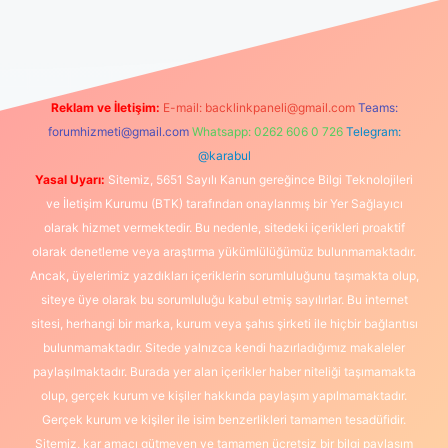
güncel giriş
https://www.betexper.xyz/
elexbetgiris.org
Reklam ve İletişim:
E-mail:
backlinkpaneli@gmail.com
Teams:
forumhizmeti@gmail.com
Whatsapp: 0262 606 0 726
Telegram:
@karabul
Yasal Uyarı:
Sitemiz, 5651 Sayılı Kanun gereğince Bilgi Teknolojileri
ve İletişim Kurumu (BTK) tarafından onaylanmış bir Yer Sağlayıcı
olarak hizmet vermektedir. Bu nedenle, sitedeki içerikleri proaktif
olarak denetleme veya araştırma yükümlülüğümüz bulunmamaktadır.
Ancak, üyelerimiz yazdıkları içeriklerin sorumluluğunu taşımakta olup,
siteye üye olarak bu sorumluluğu kabul etmiş sayılırlar. Bu internet
sitesi, herhangi bir marka, kurum veya şahıs şirketi ile hiçbir bağlantısı
bulunmamaktadır. Sitede yalnızca kendi hazırladığımız makaleler
paylaşılmaktadır. Burada yer alan içerikler haber niteliği taşımamakta
olup, gerçek kurum ve kişiler hakkında paylaşım yapılmamaktadır.
Gerçek kurum ve kişiler ile isim benzerlikleri tamamen tesadüfidir.
Sitemiz, kar amacı gütmeyen ve tamamen ücretsiz bir bilgi paylaşım