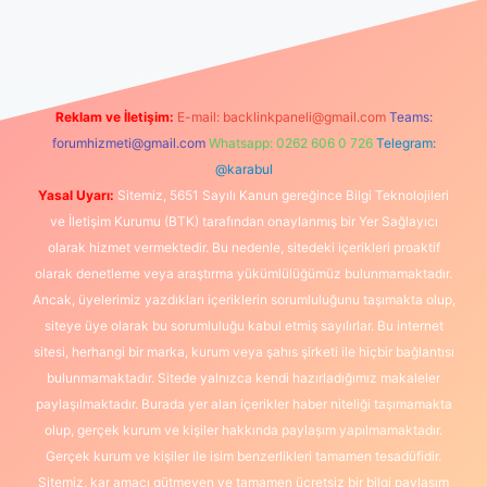
 güncel giriş
https://www.betexper.xyz/
elexbetgiris.org
Reklam ve İletişim:
E-mail:
backlinkpaneli@gmail.com
Teams:
forumhizmeti@gmail.com
Whatsapp: 0262 606 0 726
Telegram:
@karabul
Yasal Uyarı:
Sitemiz, 5651 Sayılı Kanun gereğince Bilgi Teknolojileri
ve İletişim Kurumu (BTK) tarafından onaylanmış bir Yer Sağlayıcı
olarak hizmet vermektedir. Bu nedenle, sitedeki içerikleri proaktif
olarak denetleme veya araştırma yükümlülüğümüz bulunmamaktadır.
Ancak, üyelerimiz yazdıkları içeriklerin sorumluluğunu taşımakta olup,
siteye üye olarak bu sorumluluğu kabul etmiş sayılırlar. Bu internet
sitesi, herhangi bir marka, kurum veya şahıs şirketi ile hiçbir bağlantısı
bulunmamaktadır. Sitede yalnızca kendi hazırladığımız makaleler
paylaşılmaktadır. Burada yer alan içerikler haber niteliği taşımamakta
olup, gerçek kurum ve kişiler hakkında paylaşım yapılmamaktadır.
Gerçek kurum ve kişiler ile isim benzerlikleri tamamen tesadüfidir.
Sitemiz, kar amacı gütmeyen ve tamamen ücretsiz bir bilgi paylaşım