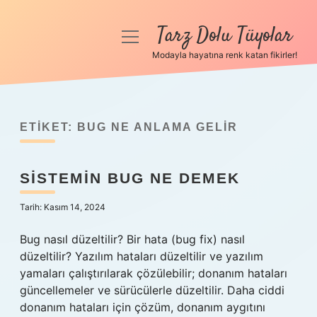
Tarz Dolu Tüyolar
menüyü
aç
Modayla hayatına renk katan fikirler!
Anasayfa
Gizlilik Politikası
ETIKET:
BUG NE ANLAMA GELIR
Yasal Uyarı
SISTEMIN BUG NE DEMEK
Hakkımızda
Tarih: Kasım 14, 2024
Bug nasıl düzeltilir? Bir hata (bug fix) nasıl
düzeltilir? Yazılım hataları düzeltilir ve yazılım
yamaları çalıştırılarak çözülebilir; donanım hataları
güncellemeler ve sürücülerle düzeltilir. Daha ciddi
donanım hataları için çözüm, donanım aygıtını