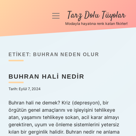
Tarz Dolu Tüyolar
menüyü
aç
Modayla hayatına renk katan fikirler!
Anasayfa
Gizlilik Politikası
ETIKET:
BUHRAN NEDEN OLUR
Yasal Uyarı
BUHRAN HALI NEDIR
Hakkımızda
Tarih: Eylül 7, 2024
Buhran hali ne demek? Kriz (depresyon), bir
örgütün genel amaçlarını ve işleyişini tehlikeye
atan, yaşamını tehlikeye sokan, acil karar almayı
gerektiren, uyum ve önleme sistemlerini yetersiz
kılan bir gerginlik halidir. Buhran nedir ne anlama