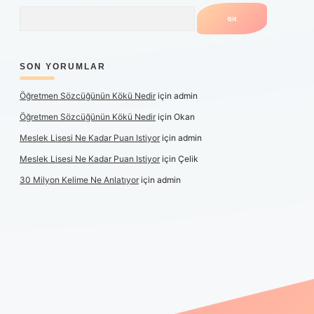
Arama
SON YORUMLAR
Öğretmen Sözcüğünün Kökü Nedir
için
admin
Öğretmen Sözcüğünün Kökü Nedir
için
Okan
Meslek Lisesi Ne Kadar Puan Istiyor
için
admin
Meslek Lisesi Ne Kadar Puan Istiyor
için
Çelik
30 Milyon Kelime Ne Anlatıyor
için
admin
üncel giriş
https://www.betexper.xyz/
elexbetgiris.org