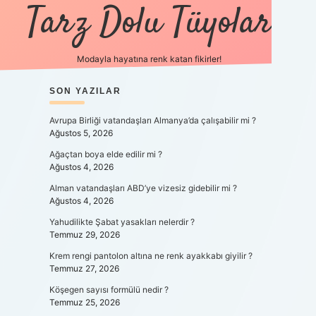
Tarz Dolu Tüyolar
Modayla hayatına renk katan fikirler!
SIDEBAR
SON YAZILAR
hiltonbet güncel giri
Avrupa Birliği vatandaşları Almanya’da çalışabilir mi ?
Ağustos 5, 2026
Ağaçtan boya elde edilir mi ?
Ağustos 4, 2026
Alman vatandaşları ABD’ye vizesiz gidebilir mi ?
Ağustos 4, 2026
Yahudilikte Şabat yasakları nelerdir ?
Temmuz 29, 2026
Krem rengi pantolon altına ne renk ayakkabı giyilir ?
Temmuz 27, 2026
Köşegen sayısı formülü nedir ?
Temmuz 25, 2026