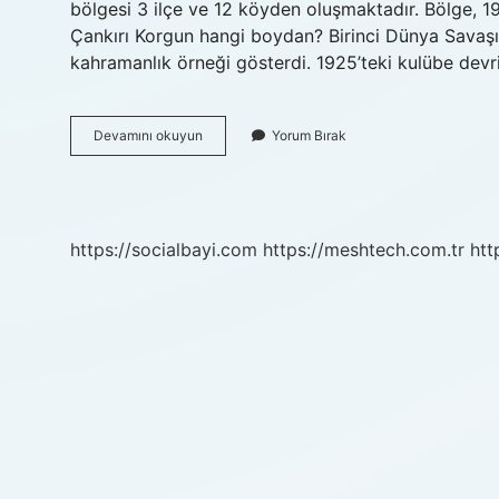
bölgesi 3 ilçe ve 12 köyden oluşmaktadır. Bölge, 19
Çankırı Korgun hangi boydan? Birinci Dünya Savaşı 
kahramanlık örneği gösterdi. 1925’teki kulübe devr
Çankırı
Devamını okuyun
Yorum Bırak
Korgun
Ilçesinin
Nüfusu
Ne
Kadar
https://socialbayi.com
https://meshtech.com.tr
htt