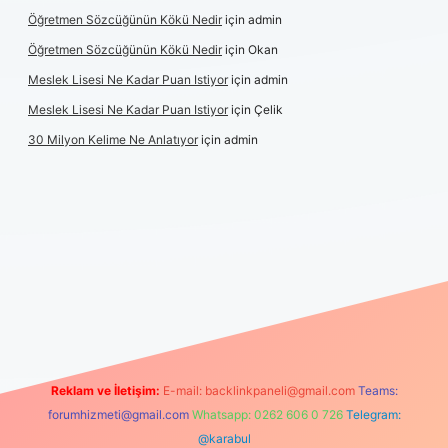
Öğretmen Sözcüğünün Kökü Nedir
için
admin
Öğretmen Sözcüğünün Kökü Nedir
için
Okan
Meslek Lisesi Ne Kadar Puan Istiyor
için
admin
Meslek Lisesi Ne Kadar Puan Istiyor
için
Çelik
30 Milyon Kelime Ne Anlatıyor
için
admin
ncel giriş
https://www.betexper.xyz/
elexbetgiris.org
Reklam ve İletişim:
E-mail:
backlinkpaneli@gmail.com
Teams:
forumhizmeti@gmail.com
Whatsapp: 0262 606 0 726
Telegram:
@karabul