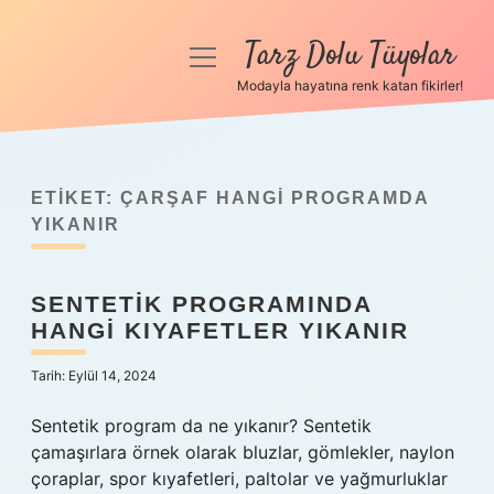
Tarz Dolu Tüyolar
menüyü
aç
Modayla hayatına renk katan fikirler!
Anasayfa
Gizlilik Politikası
ETIKET:
ÇARŞAF HANGI PROGRAMDA
Yasal Uyarı
YIKANIR
Hakkımızda
SENTETIK PROGRAMINDA
HANGI KIYAFETLER YIKANIR
Tarih: Eylül 14, 2024
Sentetik program da ne yıkanır? Sentetik
çamaşırlara örnek olarak bluzlar, gömlekler, naylon
çoraplar, spor kıyafetleri, paltolar ve yağmurluklar