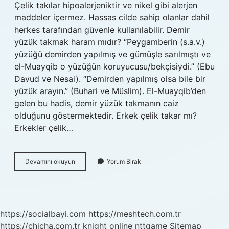
Çelik takılar hipoalerjeniktir ve nikel gibi alerjen
maddeler içermez. Hassas cilde sahip olanlar dahil
herkes tarafından güvenle kullanılabilir. Demir
yüzük takmak haram mıdır? “Peygamberin (s.a.v.)
yüzüğü demirden yapılmış ve gümüşle sarılmıştı ve
el-Muayqib o yüzüğün koruyucusu/bekçisiydi.” (Ebu
Davud ve Nesai). “Demirden yapılmış olsa bile bir
yüzük arayın.” (Buhari ve Müslim). El-Muayqib’den
gelen bu hadis, demir yüzük takmanın caiz
olduğunu göstermektedir. Erkek çelik takar mı?
Erkekler çelik…
Çelik
Devamını okuyun
Yorum Bırak
Takı
Takmak
Caiz
Mi
https://socialbayi.com
https://meshtech.com.tr
https://chicha.com.tr
knight online
nttgame
Sitemap