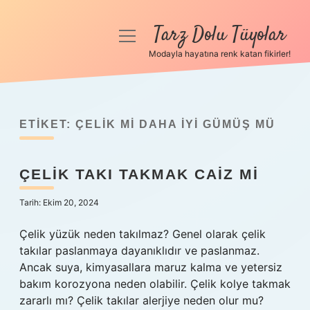
Tarz Dolu Tüyolar
menüyü
aç
Modayla hayatına renk katan fikirler!
Anasayfa
Gizlilik Politikası
ETIKET:
ÇELIK MI DAHA IYI GÜMÜŞ MÜ
Yasal Uyarı
ÇELIK TAKI TAKMAK CAIZ MI
Hakkımızda
Tarih: Ekim 20, 2024
Çelik yüzük neden takılmaz? Genel olarak çelik
takılar paslanmaya dayanıklıdır ve paslanmaz.
Ancak suya, kimyasallara maruz kalma ve yetersiz
bakım korozyona neden olabilir. Çelik kolye takmak
zararlı mı? Çelik takılar alerjiye neden olur mu?