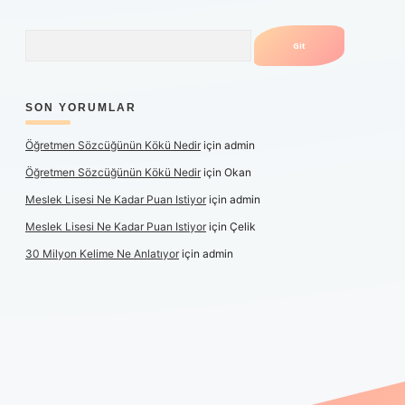
Arama
SON YORUMLAR
Öğretmen Sözcüğünün Kökü Nedir
için
admin
Öğretmen Sözcüğünün Kökü Nedir
için
Okan
Meslek Lisesi Ne Kadar Puan Istiyor
için
admin
Meslek Lisesi Ne Kadar Puan Istiyor
için
Çelik
30 Milyon Kelime Ne Anlatıyor
için
admin
et güncel giriş
https://www.betexper.xyz/
elexbetgiris.org