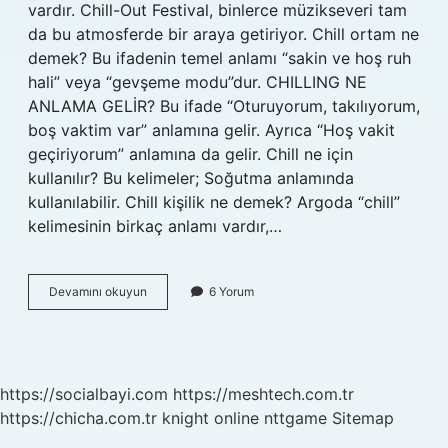
vardır. Chill-Out Festival, binlerce müzikseveri tam
da bu atmosferde bir araya getiriyor. Chill ortam ne
demek? Bu ifadenin temel anlamı “sakin ve hoş ruh
hali” veya “gevşeme modu”dur. CHILLING NE
ANLAMA GELİR? Bu ifade “Oturuyorum, takılıyorum,
boş vaktim var” anlamına gelir. Ayrıca “Hoş vakit
geçiriyorum” anlamına da gelir. Chill ne için
kullanılır? Bu kelimeler; Soğutma anlamında
kullanılabilir. Chill kişilik ne demek? Argoda “chill”
kelimesinin birkaç anlamı vardır,…
Chill
Devamını okuyun
6 Yorum
Mekan
Ne
Demek
https://socialbayi.com
https://meshtech.com.tr
https://chicha.com.tr
knight online
nttgame
Sitemap