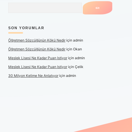
Arama
SON YORUMLAR
Öğretmen Sözcüğünün Kökü Nedir
için
admin
Öğretmen Sözcüğünün Kökü Nedir
için
Okan
Meslek Lisesi Ne Kadar Puan Istiyor
için
admin
Meslek Lisesi Ne Kadar Puan Istiyor
için
Çelik
30 Milyon Kelime Ne Anlatıyor
için
admin
güncel giriş
https://www.betexper.xyz/
elexbetgiris.org