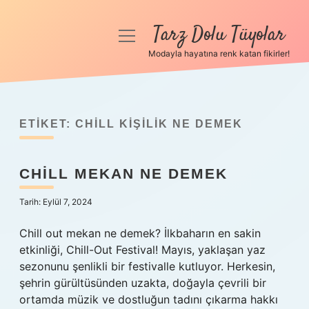
Tarz Dolu Tüyolar
menüyü
aç
Modayla hayatına renk katan fikirler!
Anasayfa
Gizlilik Politikası
ETIKET:
CHILL KIŞILIK NE DEMEK
Yasal Uyarı
CHILL MEKAN NE DEMEK
Hakkımızda
Tarih: Eylül 7, 2024
Chill out mekan ne demek? İlkbaharın en sakin
etkinliği, Chill-Out Festival! Mayıs, yaklaşan yaz
sezonunu şenlikli bir festivalle kutluyor. Herkesin,
şehrin gürültüsünden uzakta, doğayla çevrili bir
ortamda müzik ve dostluğun tadını çıkarma hakkı