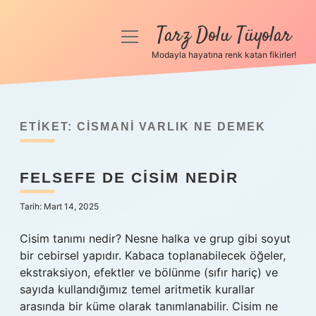
Tarz Dolu Tüyolar
menüyü
aç
Modayla hayatına renk katan fikirler!
Anasayfa
Gizlilik Politikası
ETIKET:
CISMANI VARLIK NE DEMEK
Yasal Uyarı
FELSEFE DE CISIM NEDIR
Hakkımızda
Tarih: Mart 14, 2025
Cisim tanımı nedir? Nesne halka ve grup gibi soyut
bir cebirsel yapıdır. Kabaca toplanabilecek öğeler,
ekstraksiyon, efektler ve bölünme (sıfır hariç) ve
sayıda kullandığımız temel aritmetik kurallar
arasında bir küme olarak tanımlanabilir. Cisim ne