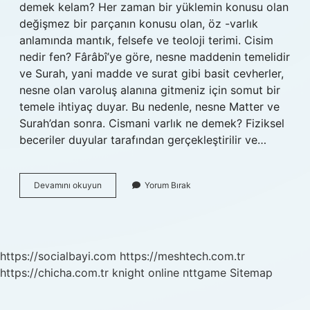
demek kelam? Her zaman bir yüklemin konusu olan
değişmez bir parçanın konusu olan, öz -varlık
anlamında mantık, felsefe ve teoloji terimi. Cisim
nedir fen? Fârâbî’ye göre, nesne maddenin temelidir
ve Surah, yani madde ve surat gibi basit cevherler,
nesne olan varoluş alanına gitmeniz için somut bir
temele ihtiyaç duyar. Bu nedenle, nesne Matter ve
Surah’dan sonra. Cismani varlık ne demek? Fiziksel
beceriler duyular tarafından gerçekleştirilir ve…
Felsefe
Devamını okuyun
Yorum Bırak
De
Cisim
Nedir
https://socialbayi.com
https://meshtech.com.tr
https://chicha.com.tr
knight online
nttgame
Sitemap