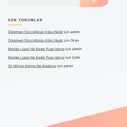
SON YORUMLAR
Öğretmen Sözcüğünün Kökü Nedir
için
admin
Öğretmen Sözcüğünün Kökü Nedir
için
Okan
Meslek Lisesi Ne Kadar Puan Istiyor
için
admin
Meslek Lisesi Ne Kadar Puan Istiyor
için
Çelik
30 Milyon Kelime Ne Anlatıyor
için
admin
güncel giriş
https://www.betexper.xyz/
elexbetgiris.org