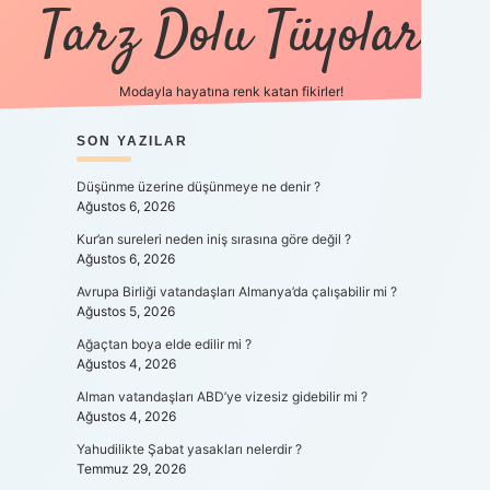
Tarz Dolu Tüyolar
Modayla hayatına renk katan fikirler!
SIDEBAR
SON YAZILAR
hiltonbet güncel gir
Düşünme üzerine düşünmeye ne denir ?
Ağustos 6, 2026
Kur’an sureleri neden iniş sırasına göre değil ?
Ağustos 6, 2026
Avrupa Birliği vatandaşları Almanya’da çalışabilir mi ?
Ağustos 5, 2026
Ağaçtan boya elde edilir mi ?
Ağustos 4, 2026
Alman vatandaşları ABD’ye vizesiz gidebilir mi ?
Ağustos 4, 2026
Yahudilikte Şabat yasakları nelerdir ?
Temmuz 29, 2026