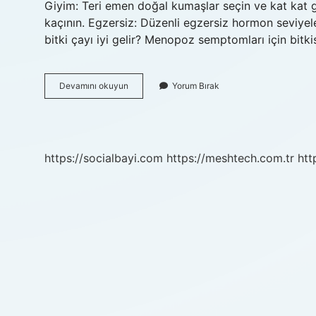
Giyim: Teri emen doğal kumaşlar seçin ve kat kat gi
kaçının. Egzersiz: Düzenli egzersiz hormon seviyele
bitki çayı iyi gelir? Menopoz semptomları için bitki
Menopoza
Devamını okuyun
Yorum Bırak
Giren
Kadınlara
Ne
Iyi
Gelir
https://socialbayi.com
https://meshtech.com.tr
htt