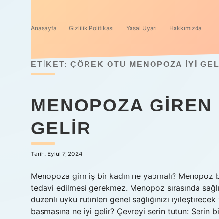
Anasayfa
Gizlilik Politikası
Yasal Uyarı
Hakkımızda
ETIKET:
ÇÖREK OTU MENOPOZA IYI GEL
MENOPOZA GIREN 
GELIR
Tarih: Eylül 7, 2024
Menopoza girmiş bir kadın ne yapmalı? Menopoz bir
tedavi edilmesi gerekmez. Menopoz sırasında sağlıkl
düzenli uyku rutinleri genel sağlığınızı iyileştirec
basmasına ne iyi gelir? Çevreyi serin tutun: Serin bir