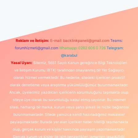
güncel giriş
https://www.betexper.xyz/
elexbetgiris.org
Reklam ve İletişim:
E-mail:
backlinkpaneli@gmail.com
Teams:
forumhizmeti@gmail.com
Whatsapp: 0262 606 0 726
Telegram:
@karabul
Yasal Uyarı:
Sitemiz, 5651 Sayılı Kanun gereğince Bilgi Teknolojileri
ve İletişim Kurumu (BTK) tarafından onaylanmış bir Yer Sağlayıcı
olarak hizmet vermektedir. Bu nedenle, sitedeki içerikleri proaktif
olarak denetleme veya araştırma yükümlülüğümüz bulunmamaktadır.
Ancak, üyelerimiz yazdıkları içeriklerin sorumluluğunu taşımakta olup,
siteye üye olarak bu sorumluluğu kabul etmiş sayılırlar. Bu internet
sitesi, herhangi bir marka, kurum veya şahıs şirketi ile hiçbir bağlantısı
bulunmamaktadır. Sitede yalnızca kendi hazırladığımız makaleler
paylaşılmaktadır. Burada yer alan içerikler haber niteliği taşımamakta
olup, gerçek kurum ve kişiler hakkında paylaşım yapılmamaktadır.
Gerçek kurum ve kişiler ile isim benzerlikleri tamamen tesadüfidir.