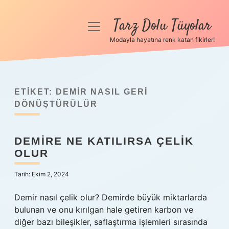
Tarz Dolu Tüyolar
menüyü
aç
Modayla hayatına renk katan fikirler!
Anasayfa
Gizlilik Politikası
ETIKET:
DEMIR NASIL GERI
Yasal Uyarı
DÖNÜŞTÜRÜLÜR
Hakkımızda
DEMIRE NE KATILIRSA ÇELIK
OLUR
Tarih: Ekim 2, 2024
Demir nasıl çelik olur? Demirde büyük miktarlarda
bulunan ve onu kırılgan hale getiren karbon ve
diğer bazı bileşikler, saflaştırma işlemleri sırasında