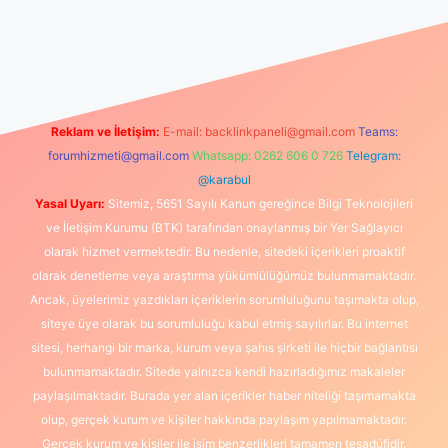
güncel giriş
https://www.betexper.xyz/
elexbetgiris.org
Reklam ve İletişim:
E-mail:
backlinkpaneli@gmail.com
Teams:
forumhizmeti@gmail.com
Whatsapp: 0262 606 0 726
Telegram:
@karabul
Yasal Uyarı:
Sitemiz, 5651 Sayılı Kanun gereğince Bilgi Teknolojileri
ve İletişim Kurumu (BTK) tarafından onaylanmış bir Yer Sağlayıcı
olarak hizmet vermektedir. Bu nedenle, sitedeki içerikleri proaktif
olarak denetleme veya araştırma yükümlülüğümüz bulunmamaktadır.
Ancak, üyelerimiz yazdıkları içeriklerin sorumluluğunu taşımakta olup,
siteye üye olarak bu sorumluluğu kabul etmiş sayılırlar. Bu internet
sitesi, herhangi bir marka, kurum veya şahıs şirketi ile hiçbir bağlantısı
bulunmamaktadır. Sitede yalnızca kendi hazırladığımız makaleler
paylaşılmaktadır. Burada yer alan içerikler haber niteliği taşımamakta
olup, gerçek kurum ve kişiler hakkında paylaşım yapılmamaktadır.
Gerçek kurum ve kişiler ile isim benzerlikleri tamamen tesadüfidir.