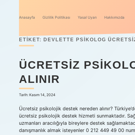
Anasayfa
Gizlilik Politikası
Yasal Uyarı
Hakkımızda
ETIKET:
DEVLETTE PSIKOLOG ÜCRETSIZ
ÜCRETSIZ PSIKOLO
ALINIR
Tarih: Kasım 14, 2024
Ücretsiz psikolojik destek nereden alınır? Türkiye’
ücretsiz psikolojik destek hizmeti sunmaktadır. Sağl
uzmanları aracılığıyla bireylere destek sağlamaktadı
danışmanlık almak isteyenler 0 212 449 49 00 numar