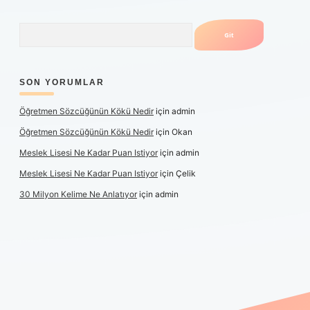
Arama
SON YORUMLAR
Öğretmen Sözcüğünün Kökü Nedir
için
admin
Öğretmen Sözcüğünün Kökü Nedir
için
Okan
Meslek Lisesi Ne Kadar Puan Istiyor
için
admin
Meslek Lisesi Ne Kadar Puan Istiyor
için
Çelik
30 Milyon Kelime Ne Anlatıyor
için
admin
güncel giriş
https://www.betexper.xyz/
elexbetgiris.org