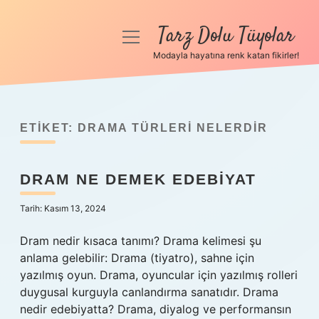
Tarz Dolu Tüyolar
menüyü
aç
Modayla hayatına renk katan fikirler!
Anasayfa
Gizlilik Politikası
ETIKET:
DRAMA TÜRLERI NELERDIR
Yasal Uyarı
DRAM NE DEMEK EDEBIYAT
Hakkımızda
Tarih: Kasım 13, 2024
Dram nedir kısaca tanımı? Drama kelimesi şu
anlama gelebilir: Drama (tiyatro), sahne için
yazılmış oyun. Drama, oyuncular için yazılmış rolleri
duygusal kurguyla canlandırma sanatıdır. Drama
nedir edebiyatta? Drama, diyalog ve performansın