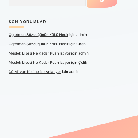
SON YORUMLAR
Öğretmen Sözcüğünün Kökü Nedir
için
admin
Öğretmen Sözcüğünün Kökü Nedir
için
Okan
Meslek Lisesi Ne Kadar Puan Istiyor
için
admin
Meslek Lisesi Ne Kadar Puan Istiyor
için
Çelik
30 Milyon Kelime Ne Anlatıyor
için
admin
üncel giriş
https://www.betexper.xyz/
elexbetgiris.org