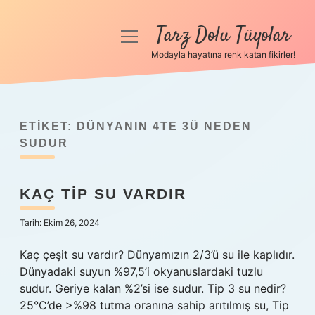
Tarz Dolu Tüyolar
menüyü
aç
Modayla hayatına renk katan fikirler!
Anasayfa
Gizlilik Politikası
ETIKET:
DÜNYANIN 4TE 3Ü NEDEN
Yasal Uyarı
SUDUR
Hakkımızda
KAÇ TIP SU VARDIR
Tarih: Ekim 26, 2024
Kaç çeşit su vardır? Dünyamızın 2/3’ü su ile kaplıdır.
Dünyadaki suyun %97,5’i okyanuslardaki tuzlu
sudur. Geriye kalan %2’si ise sudur. Tip 3 su nedir?
25°C’de >%98 tutma oranına sahip arıtılmış su, Tip