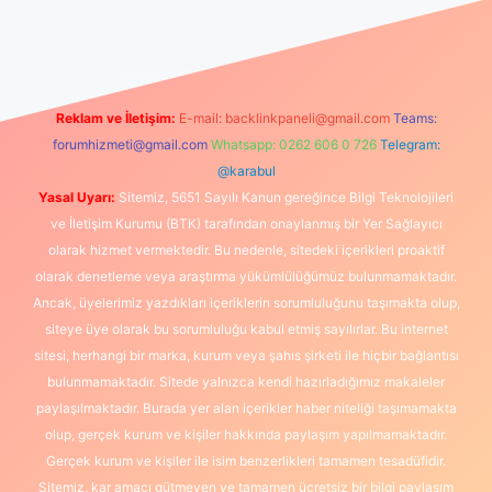
üncel giriş
https://www.betexper.xyz/
elexbetgiris.org
Reklam ve İletişim:
E-mail:
backlinkpaneli@gmail.com
Teams:
forumhizmeti@gmail.com
Whatsapp: 0262 606 0 726
Telegram:
@karabul
Yasal Uyarı:
Sitemiz, 5651 Sayılı Kanun gereğince Bilgi Teknolojileri
ve İletişim Kurumu (BTK) tarafından onaylanmış bir Yer Sağlayıcı
olarak hizmet vermektedir. Bu nedenle, sitedeki içerikleri proaktif
olarak denetleme veya araştırma yükümlülüğümüz bulunmamaktadır.
Ancak, üyelerimiz yazdıkları içeriklerin sorumluluğunu taşımakta olup,
siteye üye olarak bu sorumluluğu kabul etmiş sayılırlar. Bu internet
sitesi, herhangi bir marka, kurum veya şahıs şirketi ile hiçbir bağlantısı
bulunmamaktadır. Sitede yalnızca kendi hazırladığımız makaleler
paylaşılmaktadır. Burada yer alan içerikler haber niteliği taşımamakta
olup, gerçek kurum ve kişiler hakkında paylaşım yapılmamaktadır.
Gerçek kurum ve kişiler ile isim benzerlikleri tamamen tesadüfidir.
Sitemiz, kar amacı gütmeyen ve tamamen ücretsiz bir bilgi paylaşım