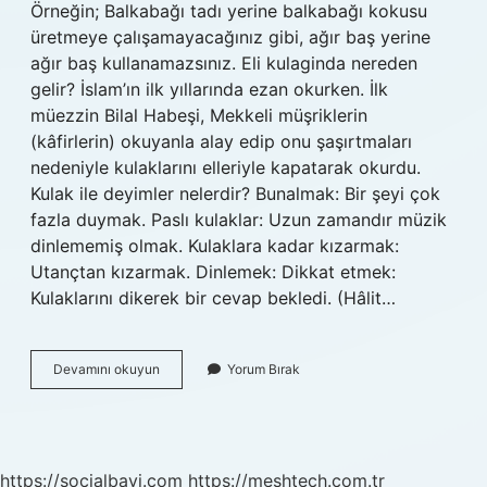
Örneğin; Balkabağı tadı yerine balkabağı kokusu
üretmeye çalışamayacağınız gibi, ağır baş yerine
ağır baş kullanamazsınız. Eli kulaginda nereden
gelir? İslam’ın ilk yıllarında ezan okurken. İlk
müezzin Bilal Habeşi, Mekkeli müşriklerin
(kâfirlerin) okuyanla alay edip onu şaşırtmaları
nedeniyle kulaklarını elleriyle kapatarak okurdu.
Kulak ile deyimler nelerdir? Bunalmak: Bir şeyi çok
fazla duymak. Paslı kulaklar: Uzun zamandır müzik
dinlememiş olmak. Kulaklara kadar kızarmak:
Utançtan kızarmak. Dinlemek: Dikkat etmek:
Kulaklarını dikerek bir cevap bekledi. (Hâlit…
Eli
Devamını okuyun
Yorum Bırak
Kulağında
Deyim
Mi
https://socialbayi.com
https://meshtech.com.tr