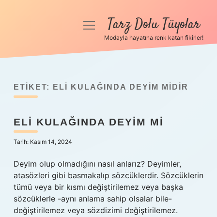
Tarz Dolu Tüyolar
menüyü
aç
Modayla hayatına renk katan fikirler!
Anasayfa
Gizlilik Politikası
ETIKET:
ELI KULAĞINDA DEYIM MIDIR
Yasal Uyarı
ELI KULAĞINDA DEYIM MI
Hakkımızda
Tarih: Kasım 14, 2024
Deyim olup olmadığını nasıl anlarız? Deyimler,
atasözleri gibi basmakalıp sözcüklerdir. Sözcüklerin
tümü veya bir kısmı değiştirilemez veya başka
sözcüklerle -aynı anlama sahip olsalar bile-
değiştirilemez veya sözdizimi değiştirilemez.