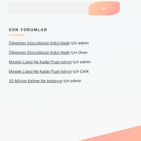
Arama
SON YORUMLAR
Öğretmen Sözcüğünün Kökü Nedir
için
admin
Öğretmen Sözcüğünün Kökü Nedir
için
Okan
Meslek Lisesi Ne Kadar Puan Istiyor
için
admin
Meslek Lisesi Ne Kadar Puan Istiyor
için
Çelik
30 Milyon Kelime Ne Anlatıyor
için
admin
güncel giriş
https://www.betexper.xyz/
elexbetgiris.org