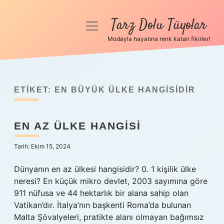
Tarz Dolu Tüyolar
menüyü
aç
Modayla hayatına renk katan fikirler!
Anasayfa
Gizlilik Politikası
ETIKET:
EN BÜYÜK ÜLKE HANGISIDIR
Yasal Uyarı
EN AZ ÜLKE HANGISI
Hakkımızda
Tarih: Ekim 15, 2024
Dünyanın en az ülkesi hangisidir? 0. 1 kişilik ülke
neresi? En küçük mikro devlet, 2003 sayımına göre
911 nüfusa ve 44 hektarlık bir alana sahip olan
Vatikan’dır. İtalya’nın başkenti Roma’da bulunan
Malta Şövalyeleri, pratikte alanı olmayan bağımsız