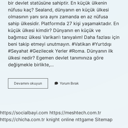
bir devlet statüsüne sahiptir. En küçük ülkenin
nüfusu kaç? Sealand, dünyanın en küçük ülkesi
olmasının yanı sıra aynı zamanda en az nüfusa
sahip ülkesidir. Platformda 27 kişi yaşamaktadır. En
küçük ülkesi kimdir? Dünyanın en küçük ve
bağımsız ülkesi Varikan’ı tanıyalım! Daha fazlası için
beni takip etmeyi unutmayın. #Vatikan #Yurtdışı
#Seyahat #Gezilecek Yerler #Roma. Dünyanın ilk
ülkesi nedir? Egemen devlet tanımınıza göre
değişmekle birlikte,…
En
Devamını okuyun
Yorum Bırak
Az
Ülke
Hangisi
https://socialbayi.com
https://meshtech.com.tr
https://chicha.com.tr
knight online
nttgame
Sitemap