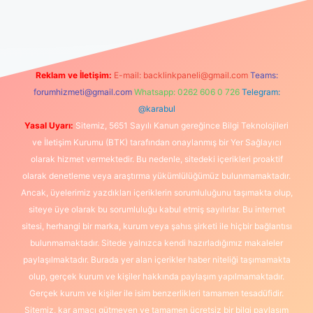
üncel giriş
https://www.betexper.xyz/
elexbetgiris.org
Reklam ve İletişim:
E-mail:
backlinkpaneli@gmail.com
Teams:
forumhizmeti@gmail.com
Whatsapp: 0262 606 0 726
Telegram:
@karabul
Yasal Uyarı:
Sitemiz, 5651 Sayılı Kanun gereğince Bilgi Teknolojileri
ve İletişim Kurumu (BTK) tarafından onaylanmış bir Yer Sağlayıcı
olarak hizmet vermektedir. Bu nedenle, sitedeki içerikleri proaktif
olarak denetleme veya araştırma yükümlülüğümüz bulunmamaktadır.
Ancak, üyelerimiz yazdıkları içeriklerin sorumluluğunu taşımakta olup,
siteye üye olarak bu sorumluluğu kabul etmiş sayılırlar. Bu internet
sitesi, herhangi bir marka, kurum veya şahıs şirketi ile hiçbir bağlantısı
bulunmamaktadır. Sitede yalnızca kendi hazırladığımız makaleler
paylaşılmaktadır. Burada yer alan içerikler haber niteliği taşımamakta
olup, gerçek kurum ve kişiler hakkında paylaşım yapılmamaktadır.
Gerçek kurum ve kişiler ile isim benzerlikleri tamamen tesadüfidir.
Sitemiz, kar amacı gütmeyen ve tamamen ücretsiz bir bilgi paylaşım