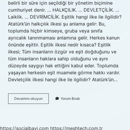
belirli bir süre için seçildiği bir yönetim biçimine
cumhuriyet denir. … HALKÇILIK. … DEVLETÇİLİK. …
Laiklik. … DEVRİMCİLİK. Eşitlik hangi ilke ile ilgilidir?
Atatürk’ün halkçılık ilkesi şu anlama gelir: Bu,
toplumda hiçbir kimseye, gruba veya sınıfa
ayrıcalık tanınmaması anlamına gelir. Herkes kanun
önünde eşittir. Eşitlik ilkesi nedir kısaca? Eşitlik
ilkesi; Tüm insanların özgür ve eşit doğduğunu ve
tüm insanların haklara sahip olduğunu ve aynı
düzeyde saygıyı hak ettiğini kabul eder. Toplumda
yaşayan herkesin eşit muamele görme hakkı vardır.
Devletçilik ilkesi hangi ilke ile ilgilidir? Atatürk’ün…
Ayrımcılık
Devamını okuyun
Yorum Bırak
Olmaması
Hangi
Ilke
https://socialbayi.com
https://meshtech.com.tr