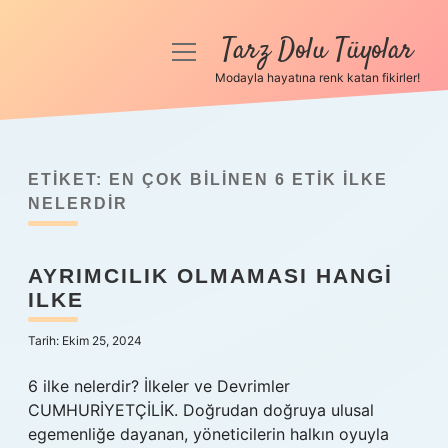
Tarz Dolu Tüyolar
menüyü
aç
Modayla hayatına renk katan fikirler!
Anasayfa
Gizlilik Politikası
ETIKET:
EN ÇOK BILINEN 6 ETIK ILKE
Yasal Uyarı
NELERDIR
Hakkımızda
AYRIMCILIK OLMAMASI HANGI
ILKE
Tarih: Ekim 25, 2024
6 ilke nelerdir? İlkeler ve Devrimler
CUMHURİYETÇİLİK. Doğrudan doğruya ulusal
egemenliğe dayanan, yöneticilerin halkın oyuyla