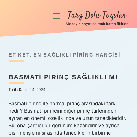
Tarz Dolu Tüyolar
menüyü
aç
Modayla hayatına renk katan fikirler!
Anasayfa
Gizlilik Politikası
ETIKET:
EN SAĞLIKLI PIRINÇ HANGISI
Yasal Uyarı
BASMATI PIRINÇ SAĞLIKLI MI
Hakkımızda
Tarih: Kasım 14, 2024
Basmati pirinç ile normal pirinç arasındaki fark
nedir? Basmati pirincini diğer pirinç türlerinden
ayıran en önemli özellik ince ve uzun tanecikleridir.
Bu, ona çarpıcı bir görünüm kazandırır ve ayrıca
pişirme işlemi sırasında taneciklerin birbirine