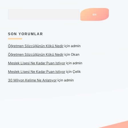
Arama
SON YORUMLAR
Öğretmen Sözcüğünün Kökü Nedir
için
admin
Öğretmen Sözcüğünün Kökü Nedir
için
Okan
Meslek Lisesi Ne Kadar Puan Istiyor
için
admin
Meslek Lisesi Ne Kadar Puan Istiyor
için
Çelik
30 Milyon Kelime Ne Anlatıyor
için
admin
üncel giriş
https://www.betexper.xyz/
elexbetgiris.org