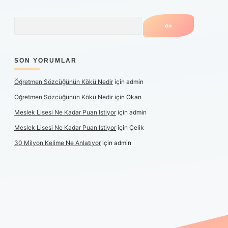
Arama
SON YORUMLAR
Öğretmen Sözcüğünün Kökü Nedir
için
admin
Öğretmen Sözcüğünün Kökü Nedir
için
Okan
Meslek Lisesi Ne Kadar Puan Istiyor
için
admin
Meslek Lisesi Ne Kadar Puan Istiyor
için
Çelik
30 Milyon Kelime Ne Anlatıyor
için
admin
güncel giriş
https://www.betexper.xyz/
elexbetgiris.org