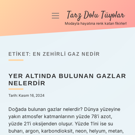
Tarz Dolu Tüyolar
menüyü
aç
Modayla hayatına renk katan fikirler!
Anasayfa
Gizlilik Politikası
ETIKET:
EN ZEHIRLI GAZ NEDIR
Yasal Uyarı
YER ALTINDA BULUNAN GAZLAR
Hakkımızda
NELERDIR
Tarih: Kasım 16, 2024
Doğada bulunan gazlar nelerdir? Dünya yüzeyine
yakın atmosfer katmanlarının yüzde 78’i azot,
yüzde 21’i oksijenden oluşur. Yüzde 1’ini ise su
buharı, argon, karbondioksit, neon, helyum, metan,