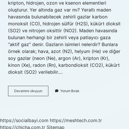
kripton, hidrojen, ozon ve ksenon elementleri
oluşturur. Yer altında gaz var mı? Yeraltı maden
havasında bulunabilecek zehirli gazlar karbon
monoksit (CO), hidrojen sülfür (H2S), kükürt dioksit
(SO2) ve nitrojen oksittir (NO2). Maden havasında
bulunan herhangi bir zehirli veya patlayıcı gaza
“aktif gaz” denir. Gazların isimleri nelerdir? Bunlara
örnek olarak; hava, azot (N2), helyum (He) ve diğer
soy gazlar {neon (Ne), argon (Ar), kripton (Kr),
kinon (Xe), radon (Rn), karbondioksit (CO2), kükürt
dioksit (SO2) verilebilir.…
Yer
Devamını okuyun
Yorum Bırak
Altında
Bulunan
Gazlar
Nelerdir
https://socialbayi.com
https://meshtech.com.tr
https://chicha.com.tr
Sitemap