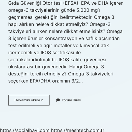
Gıda Güvenliği Otoritesi (EFSA), EPA ve DHA içeren
omega-3 takviyelerinin günde 5.000 mg’ı
geçmemesi gerektiğini belirtmektedir. Omega 3
hapı alırken nelere dikkat etmeliyiz? Omega-3
takviyeleri alırken nelere dikkat etmelisiniz? Omega
3 içeren ürünler konsantrasyon ve saflık açısından
test edilmeli ve ağır metaller ve kimyasal atık
içermemeli ve IFOS sertifikası ile
sertifikalandırılmalıdır. IFOS kalite güvencesi
uluslararası bir güvencedir. Hangi Omega 3
desteğini tercih etmeliyiz? Omega-3 takviyeleri
seçerken EPA/DHA oranının 3/2…
Omega
Devamını okuyun
Yorum Bırak
3
Takviyesi
Seçerken
Nelere
Dikkat
https://socialbayi.com
https://meshtech.com.tr
Etmeliyiz