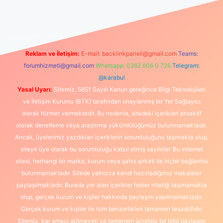
üncel giriş
https://www.betexper.xyz/
elexbetgiris.org
Reklam ve İletişim:
E-mail:
backlinkpaneli@gmail.com
Teams:
forumhizmeti@gmail.com
Whatsapp: 0262 606 0 726
Telegram:
@karabul
Yasal Uyarı:
Sitemiz, 5651 Sayılı Kanun gereğince Bilgi Teknolojileri
ve İletişim Kurumu (BTK) tarafından onaylanmış bir Yer Sağlayıcı
olarak hizmet vermektedir. Bu nedenle, sitedeki içerikleri proaktif
olarak denetleme veya araştırma yükümlülüğümüz bulunmamaktadır.
Ancak, üyelerimiz yazdıkları içeriklerin sorumluluğunu taşımakta olup,
siteye üye olarak bu sorumluluğu kabul etmiş sayılırlar. Bu internet
sitesi, herhangi bir marka, kurum veya şahıs şirketi ile hiçbir bağlantısı
bulunmamaktadır. Sitede yalnızca kendi hazırladığımız makaleler
paylaşılmaktadır. Burada yer alan içerikler haber niteliği taşımamakta
olup, gerçek kurum ve kişiler hakkında paylaşım yapılmamaktadır.
Gerçek kurum ve kişiler ile isim benzerlikleri tamamen tesadüfidir.
Sitemiz, kar amacı gütmeyen ve tamamen ücretsiz bir bilgi paylaşım