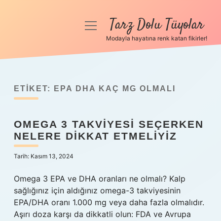
Tarz Dolu Tüyolar
menüyü
aç
Modayla hayatına renk katan fikirler!
Anasayfa
Gizlilik Politikası
ETIKET:
EPA DHA KAÇ MG OLMALI
Yasal Uyarı
OMEGA 3 TAKVIYESI SEÇERKEN
Hakkımızda
NELERE DIKKAT ETMELIYIZ
Tarih: Kasım 13, 2024
Omega 3 EPA ve DHA oranları ne olmalı? Kalp
sağlığınız için aldığınız omega-3 takviyesinin
EPA/DHA oranı 1.000 mg veya daha fazla olmalıdır.
Aşırı doza karşı da dikkatli olun: FDA ve Avrupa